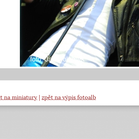
t na miniatury
|
zpět na výpis fotoalb