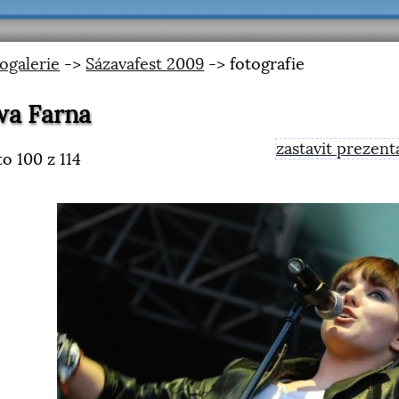
ogalerie
->
Sázavafest 2009
-> fotografie
wa Farna
zastavit prezent
to
100
z 114