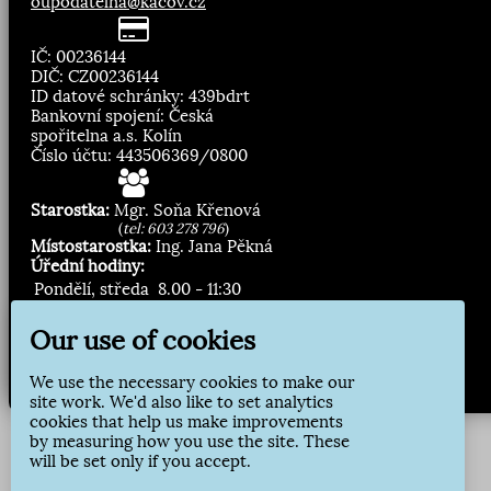
oupodatelna@kacov.cz
IČ: 00236144
DIČ: CZ00236144
ID datové schránky: 439bdrt
Bankovní spojení: Česká
spořitelna a.s. Kolín
Číslo účtu: 443506369/0800
Starostka:
Mgr. Soňa Křenová
(
tel: 603 278 796
)
Místostarostka:
Ing. Jana Pěkná
Úřední hodiny:
Pondělí, středa
8.00 - 11:30
13:00 - 16:30
Our use of cookies
Zasílání novinek:
We use the necessary cookies to make our
Přihlásit odběr
site work. We'd also like to set analytics
cookies that help us make improvements
by measuring how you use the site. These
will be set only if you accept.