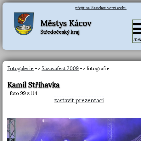
přejít na klasickou verzi webu
Městys Kácov
Středočeský kraj
me
Fotogalerie
->
Sázavafest 2009
-> fotografie
Kamil Střihavka
foto
99
z 114
zastavit prezentaci