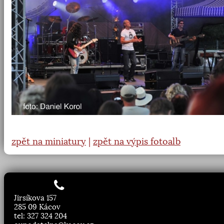
zpět na miniatury
|
zpět na výpis fotoalb
Jirsíkova 157
285 09 Kácov
tel: 327 324 204