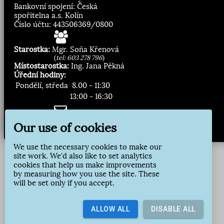
Bankovní spojení: Česká
spořitelna a.s. Kolín
Číslo účtu: 443506369/0800
Starostka:
Mgr. Soňa Křenová
(
tel: 603 278 796
)
Místostarostka:
Ing. Jana Pěkná
Úřední hodiny:
Pondělí, středa
8.00 - 11:30
13:00 - 16:30
Zasílání novinek:
Our use of cookies
Přihlásit odběr
We use the necessary cookies to make our
site work. We'd also like to set analytics
cookies that help us make improvements
by measuring how you use the site. These
will be set only if you accept.
ALLOW ALL
DISABLE ALL