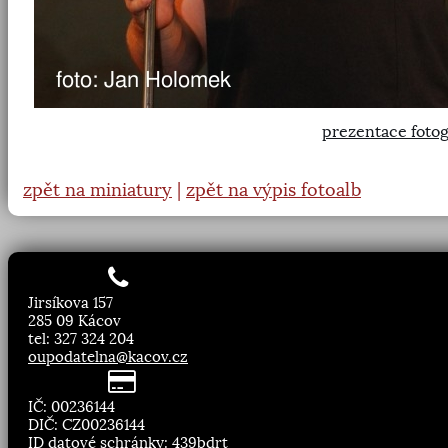
prezentace fotog
zpět na miniatury
|
zpět na výpis fotoalb
Jirsíkova 157
285 09 Kácov
tel: 327 324 204
oupodatelna@kacov.cz
IČ: 00236144
DIČ: CZ00236144
ID datové schránky: 439bdrt