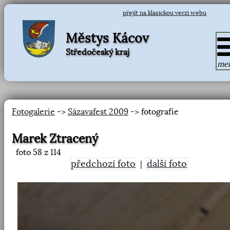
přejít na klasickou verzi webu
Městys Kácov
Středočeský kraj
me
Fotogalerie
->
Sázavafest 2009
-> fotografie
Marek Ztracený
foto
58
z 114
předchozí foto
další foto
|