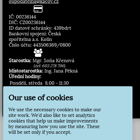
oupodatelna@kacov.cz
IČ: 00236144
DIČ: CZ00236144
ID datové schránky: 439bdrt
Bankovní spojení: Česká
spořitelna a.s. Kolín
Číslo účtu: 443506369/0800
Starostka:
Mgr. Soňa Křenová
(
tel: 603 278 796
)
Místostarostka:
Ing. Jana Pěkná
Úřední hodiny:
Pondělí, středa
8.00 - 11:30
13:00 - 16:30
Our use of cookies
Zasílání novinek:
We use the necessary cookies to make our
Přihlásit odběr
site work. We'd also like to set analytics
cookies that help us make improvements
by measuring how you use the site. These
will be set only if you accept.