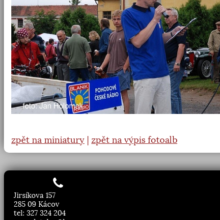
zpět na miniatury
|
zpět na výpis fotoalb
Jirsíkova 157
285 09 Kácov
tel: 327 324 204