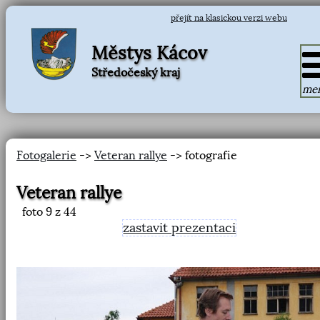
přejít na klasickou verzi webu
Městys Kácov
Středočeský kraj
me
Fotogalerie
->
Veteran rallye
-> fotografie
Veteran rallye
foto
9
z 44
zastavit prezentaci