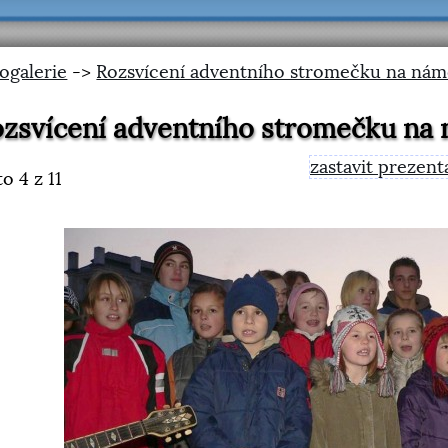
ogalerie
->
Rozsvícení adventního stromečku na nám
zsvícení adventního stromečku na
zastavit prezent
to
4
z 11