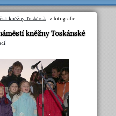
ěstí kněžny Toskánsk
-> fotografie
 náměstí kněžny Toskánské
aci