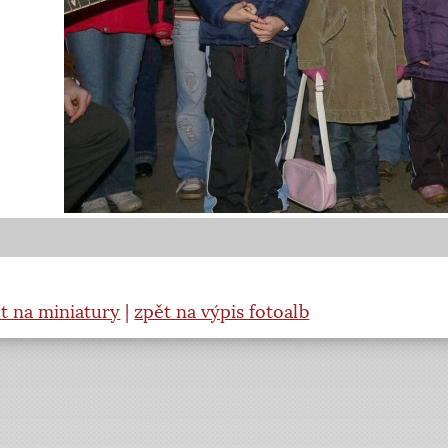
t na miniatury
|
zpět na výpis fotoalb