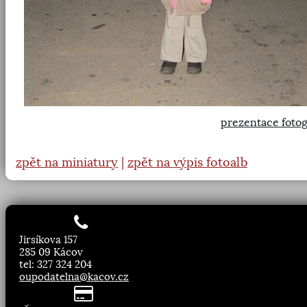
prezentace fotog
zpět na miniatury
|
zpět na výpis fotoalb
Jirsíkova 157
285 09 Kácov
tel: 327 324 204
oupodatelna@kacov.cz