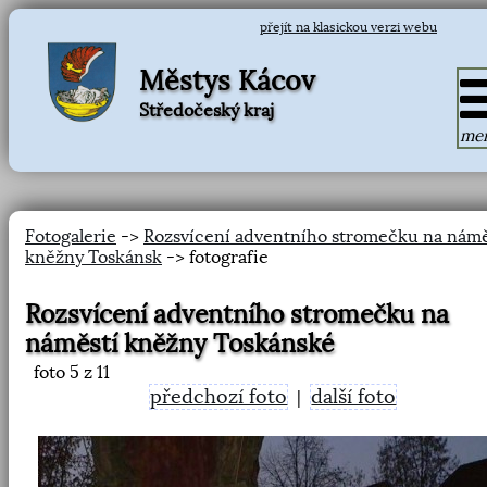
přejít na klasickou verzi webu
Městys Kácov
Středočeský kraj
me
Fotogalerie
->
Rozsvícení adventního stromečku na námě
kněžny Toskánsk
-> fotografie
Rozsvícení adventního stromečku na
náměstí kněžny Toskánské
foto
5
z 11
předchozí foto
další foto
|