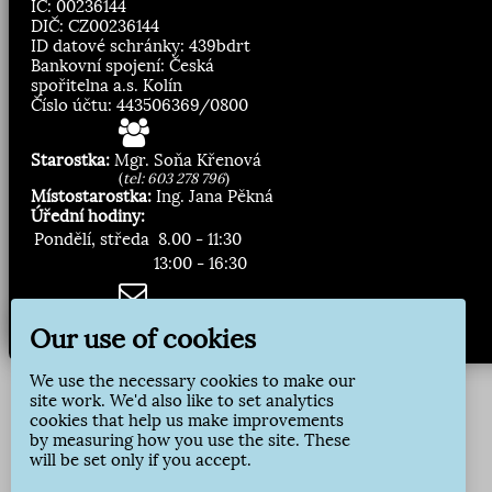
IČ: 00236144
DIČ: CZ00236144
ID datové schránky: 439bdrt
Bankovní spojení: Česká
spořitelna a.s. Kolín
Číslo účtu: 443506369/0800
Starostka:
Mgr. Soňa Křenová
(
tel: 603 278 796
)
Místostarostka:
Ing. Jana Pěkná
Úřední hodiny:
Pondělí, středa
8.00 - 11:30
13:00 - 16:30
Zasílání novinek:
Our use of cookies
Přihlásit odběr
We use the necessary cookies to make our
site work. We'd also like to set analytics
cookies that help us make improvements
by measuring how you use the site. These
will be set only if you accept.