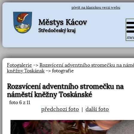
přejít na klasickou verzi webu
Městys Kácov
Středočeský kraj
me
Fotogalerie
->
Rozsvícení adventního stromečku na námě
kněžny Toskánsk
-> fotografie
Rozsvícení adventního stromečku na
náměstí kněžny Toskánské
foto
6
z 11
předchozí foto
další foto
|