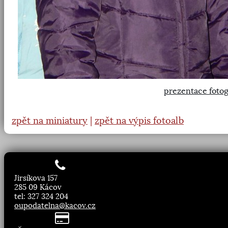
prezentace fotog
zpět na miniatury
|
zpět na výpis fotoalb
Jirsíkova 157
285 09 Kácov
tel: 327 324 204
oupodatelna@kacov.cz