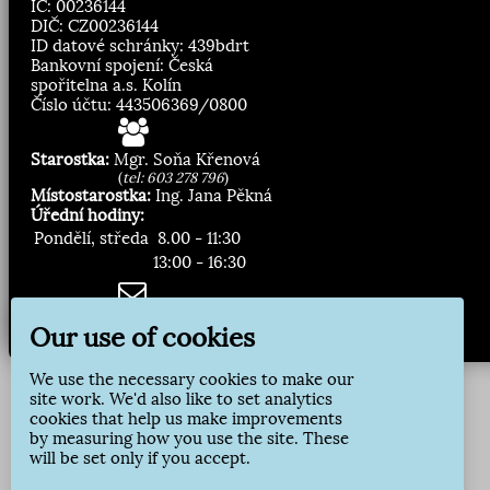
IČ: 00236144
DIČ: CZ00236144
ID datové schránky: 439bdrt
Bankovní spojení: Česká
spořitelna a.s. Kolín
Číslo účtu: 443506369/0800
Starostka:
Mgr. Soňa Křenová
(
tel: 603 278 796
)
Místostarostka:
Ing. Jana Pěkná
Úřední hodiny:
Pondělí, středa
8.00 - 11:30
13:00 - 16:30
Zasílání novinek:
Our use of cookies
Přihlásit odběr
We use the necessary cookies to make our
site work. We'd also like to set analytics
cookies that help us make improvements
by measuring how you use the site. These
will be set only if you accept.