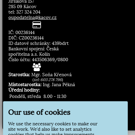
Jirsíkova 157
285 09 Kácov
tel: 327 324 204
oupodatelna@kacov.cz
IČ: 00236144
DIČ: CZ00236144
ID datové schránky: 439bdrt
Bankovní spojení: Česká
spořitelna a.s. Kolín
Číslo účtu: 443506369/0800
Starostka:
Mgr. Soňa Křenová
(
tel: 603 278 796
)
Místostarostka:
Ing. Jana Pěkná
Úřední hodiny:
Pondělí, středa
8.00 - 11:30
13:00 - 16:30
Our use of cookies
Zasílání novinek:
We use the necessary cookies to make our
Přihlásit odběr
site work. We'd also like to set analytics
cookies that help us make improvements