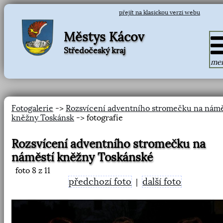
přejít na klasickou verzi webu
Městys Kácov
Středočeský kraj
me
Fotogalerie
->
Rozsvícení adventního stromečku na námě
kněžny Toskánsk
-> fotografie
Rozsvícení adventního stromečku na
náměstí kněžny Toskánské
foto
8
z 11
předchozí foto
další foto
|