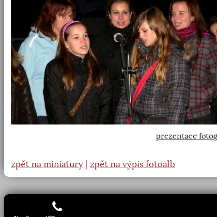
prezentace fotog
zpět na miniatury
|
zpět na výpis fotoalb