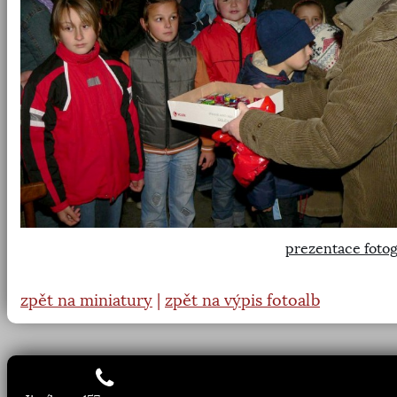
prezentace fotog
zpět na miniatury
|
zpět na výpis fotoalb