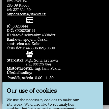
Jirsíkova 157
285 09 Kácov
tel: 327 324 204
oupodatelna@kacov.cz
IČ: 00236144
DIČ: CZ00236144
ID datové schránky: 439bdrt
Bankovní spojení: Česká
spořitelna a.s. Kolín
Číslo účtu: 443506369/0800
Starostka:
Mgr. Soňa Křenová
(
tel: 603 278 796
)
Místostarostka:
Ing. Jana Pěkná
Úřední hodiny:
Pondělí, středa
8.00 - 11:30
13:00 - 16:30
Our use of cookies
Zasílání novinek:
We use the necessary cookies to make our
Přihlásit odběr
site work. We'd also like to set analytics
cookies that help us make improvements