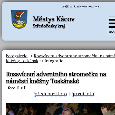
přejít na klasickou verzi webu
Městys Kácov
Středočeský kraj
me
Fotogalerie
->
Rozsvícení adventního stromečku na námě
kněžny Toskánsk
-> fotografie
Rozsvícení adventního stromečku na
náměstí kněžny Toskánské
foto
11
z 11
předchozí foto
první
foto
|