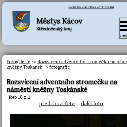
přejít na klasickou verzi webu
Městys Kácov
Středočeský kraj
me
Fotogalerie
->
Rozsvícení adventního stromečku na námě
kněžny Toskánsk
-> fotografie
Rozsvícení adventního stromečku na
náměstí kněžny Toskánské
foto
10
z 11
předchozí foto
další foto
|