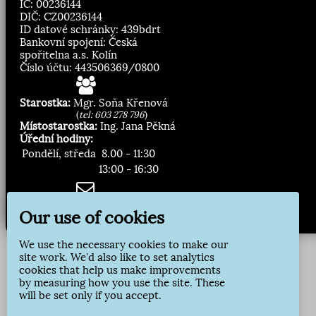
IČ: 00236144
DIČ: CZ00236144
ID datové schránky: 439bdrt
Bankovní spojení: Česká
spořitelna a.s. Kolín
Číslo účtu: 443506369/0800
Starostka:
Mgr. Soňa Křenová
(
tel: 603 278 796
)
Místostarostka:
Ing. Jana Pěkná
Úřední hodiny:
Pondělí, středa
8.00 - 11:30
13:00 - 16:30
Zasílání novinek:
Our use of cookies
Přihlásit odběr
We use the necessary cookies to make our
site work. We'd also like to set analytics
cookies that help us make improvements
by measuring how you use the site. These
will be set only if you accept.