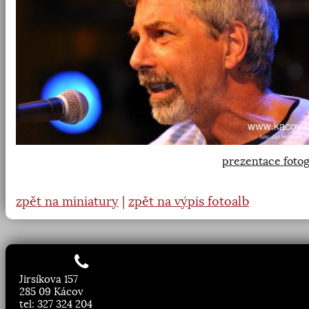
prezentace fotog
zpět na miniatury
|
zpět na výpis fotoalb
Jirsíkova 157
285 09 Kácov
tel: 327 324 204