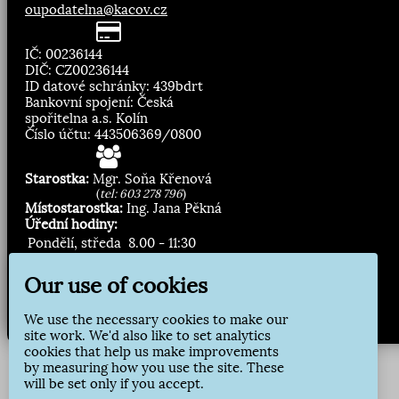
oupodatelna@kacov.cz
IČ: 00236144
DIČ: CZ00236144
ID datové schránky: 439bdrt
Bankovní spojení: Česká
spořitelna a.s. Kolín
Číslo účtu: 443506369/0800
Starostka:
Mgr. Soňa Křenová
(
tel: 603 278 796
)
Místostarostka:
Ing. Jana Pěkná
Úřední hodiny:
Pondělí, středa
8.00 - 11:30
13:00 - 16:30
Our use of cookies
Zasílání novinek:
We use the necessary cookies to make our
Přihlásit odběr
site work. We'd also like to set analytics
cookies that help us make improvements
by measuring how you use the site. These
will be set only if you accept.