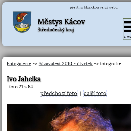
přejít na klasickou verzi webu
Městys Kácov
Středočeský kraj
me
Fotogalerie
->
Sázavafest 2010 - čtvrtek
-> fotografie
Ivo Jahelka
foto
21
z 64
předchozí foto
další foto
|