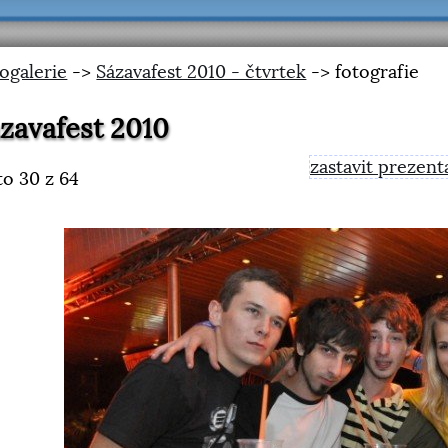
ogalerie
->
Sázavafest 2010 - čtvrtek
-> fotografie
kar Petr & J. Vopata
zastavit prezent
to
31
z 64