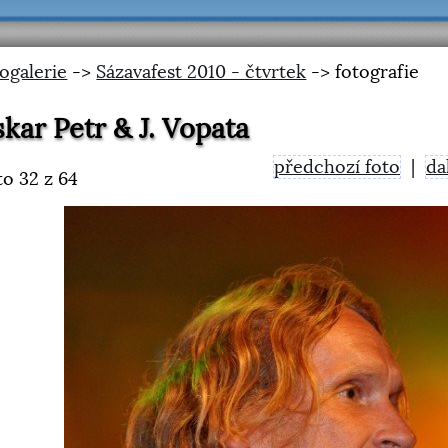
ogalerie
->
Sázavafest 2010 - čtvrtek
-> fotografie
kar Petr & J. Vopata
předchozí foto
|
da
to
32
z 64
<