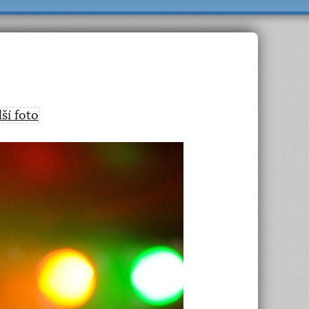
lší foto
>