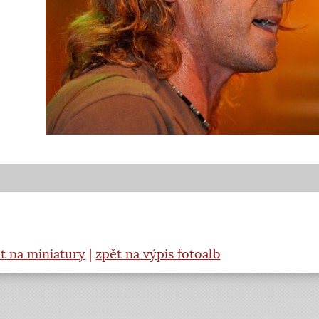
t na miniatury
|
zpět na výpis fotoalb