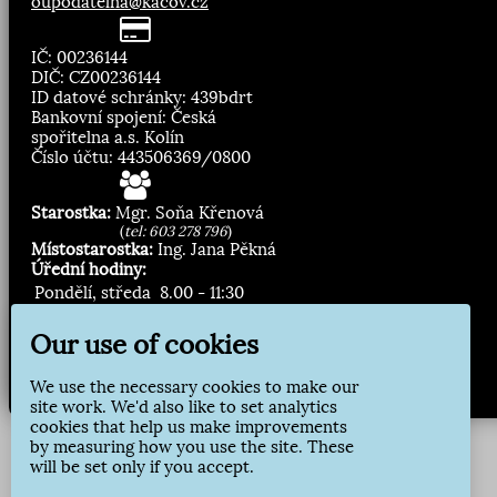
oupodatelna@kacov.cz
IČ: 00236144
DIČ: CZ00236144
ID datové schránky: 439bdrt
Bankovní spojení: Česká
spořitelna a.s. Kolín
Číslo účtu: 443506369/0800
Starostka:
Mgr. Soňa Křenová
(
tel: 603 278 796
)
Místostarostka:
Ing. Jana Pěkná
Úřední hodiny:
Pondělí, středa
8.00 - 11:30
13:00 - 16:30
Our use of cookies
Zasílání novinek:
We use the necessary cookies to make our
Přihlásit odběr
site work. We'd also like to set analytics
cookies that help us make improvements
by measuring how you use the site. These
will be set only if you accept.