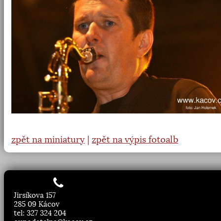
zpět na miniatury
|
zpět na výpis fotoalb
Jirsíkova 157
285 09 Kácov
tel: 327 324 204