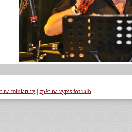
t na miniatury
|
zpět na výpis fotoalb