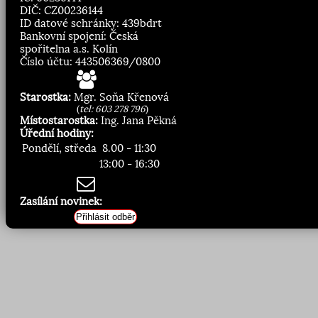
DIČ: CZ00236144
ID datové schránky: 439bdrt
Bankovní spojení: Česká
spořitelna a.s. Kolín
Číslo účtu: 443506369/0800
Starostka:
Mgr. Soňa Křenová
(
tel: 603 278 796
)
Místostarostka:
Ing. Jana Pěkná
Úřední hodiny:
Pondělí, středa
8.00 - 11:30
13:00 - 16:30
Zasílání novinek:
Přihlásit odběr