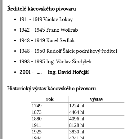
Ředitelé kácovského pivovaru
1911 - 1919 Václav Lokay
1942 - 1945 Franz Wollrab
1948 - 1949 Karel Sedlák
1948 - 1950 Rudolf Šálek podnikový ředitel
1993 - 1995 Ing. Václav Šindýlek
2001 - .... Ing. David Hořejší
Historický výstav kácovského pivovaru
rok
výstav
1749
1224 hl
1873
4464 hl
1880
4096 hl
1911
8128 hl
1925
3830 hl
1944
4241 hl