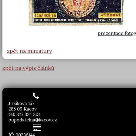
prezentace fotog
zpět na miniatury
zpět na výpis článků
Jirsíkova 157
285 09 Kácov
tel: 327 324 204
oupodatelna@kacov.cz
IČ: 00236144