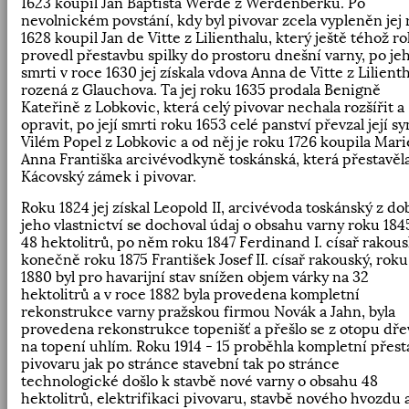
1623 koupil Jan Baptista Werde z Werdenberku. Po
nevolnickém povstání, kdy byl pivovar zcela vypleněn jej
1628 koupil Jan de Vitte z Lilienthalu, který ještě téhož r
provedl přestavbu spilky do prostoru dnešní varny, po je
smrti v roce 1630 jej získala vdova Anna de Vitte z Lilient
rozená z Glauchova. Ta jej roku 1635 prodala Benigně
Kateřině z Lobkovic, která celý pivovar nechala rozšířit a
opravit, po její smrti roku 1653 celé panství převzal její sy
Vilém Popel z Lobkovic a od něj je roku 1726 koupila Mari
Anna Františka arcivévodkyně toskánská, která přestavěl
Kácovský zámek i pivovar.
Roku 1824 jej získal Leopold II, arcivévoda toskánský z do
jeho vlastnictví se dochoval údaj o obsahu varny roku 184
48 hektolitrů, po něm roku 1847 Ferdinand I. císař rakous
konečně roku 1875 František Josef II. císař rakouský, roku
1880 byl pro havarijní stav snížen objem várky na 32
hektolitrů a v roce 1882 byla provedena kompletní
rekonstrukce varny pražskou firmou Novák a Jahn, byla
provedena rekonstrukce topenišť a přešlo se z otopu dř
na topení uhlím. Roku 1914 - 15 proběhla kompletní přest
pivovaru jak po stránce stavební tak po stránce
technologické došlo k stavbě nové varny o obsahu 48
hektolitrů, elektrifikaci pivovaru, stavbě nového hvozdu 