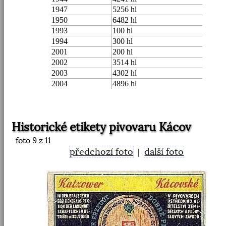
1947
5256 hl
1950
6482 hl
1993
100 hl
1994
300 hl
2001
200 hl
2002
3514 hl
2003
4302 hl
2004
4896 hl
Historické etikety pivovaru Kácov
foto
9
z 11
předchozí foto
další foto
|