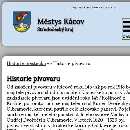
přejít na klasickou verzi webu
Městys Kácov
Středočeský kraj
me
Historie městečka
-> Historie pivovaru
Historie pivovaru
Od založení pivovaru v Kácově roku 1457 až po rok 1918 by
majitelé pivovaru shodní s majiteli Kácovského panství. J
zakladatele pivovaru jsou uváděni roku 1457 Košínové z
Košíně, po tomto rodu se majitelem stal Kuneš Dvořecký 
Olbramovic, kterému patřilo celé kácovské panství. Po je
smrti se majiteli celého panství stali jeho synové Václav a
Ondřej Dvořečtí z Olbramovic. V letech 1620 - 1623 byl
pivovar ve vlastnictví královské koruny. Od které jej roku