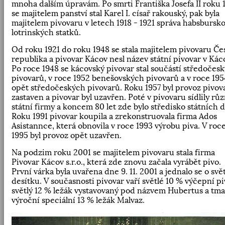
mnoha dalším úpravám. Po smrti Františka Josefa II roku 
se majitelem panství stal Karel I. císař rakouský, pak byla
majitelem pivovaru v letech 1918 - 1921 správa habsbursk
lotrinských statků.
Od roku 1921 do roku 1948 se stala majitelem pivovaru Če
republika a pivovar Kácov nesl název státní pivovar v Kác
Po roce 1948 se kácovský pivovar stal součástí středočes
pivovarů, v roce 1952 benešovských pivovarů a v roce 195
opět středočeských pivovarů. Roku 1957 byl provoz pivov
zastaven a pivovar byl uzavřen. Poté v pivovaru sídlily rů
státní firmy a koncem 80 let zde bylo středisko státních d
Roku 1991 pivovar koupila a zrekonstruovala firma Ados
Asistannce, která obnovila v roce 1993 výrobu piva. V roc
1995 byl provoz opět uzavřen.
Na podzim roku 2001 se majitelem pivovaru stala firma
Pivovar Kácov s.r.o., která zde znovu začala vyrábět pivo.
První várka byla uvařena dne 9. 11. 2001 a jednalo se o svě
desítku. V současnosti pivovar vaří světlé 10 % výčepní pi
světlý 12 % ležák vystavovaný pod názvem Hubertus a tm
výroční speciální 13 % ležák Malvaz.