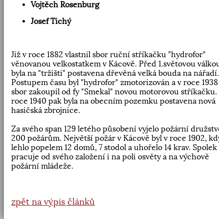
Vojtěch Rosenburg
Josef Tichý
Již v roce 1882 vlastnil sbor ruční stříkačku "hydrofor"
věnovanou velkostatkem v Kácově. Před 1.světovou válko
byla na "tržišti" postavena dřevěná velká bouda na nářadí.
Postupem času byl "hydrofor" zmotorizován a v roce 1938
sbor zakoupil od fy "Smekal" novou motorovou stříkačku.
roce 1940 pak byla na obecním pozemku postavena nová
hasičská zbrojnice.
Za svého span 129 letého působení vyjelo požární družstv
200 požárům. Největší požár v Kácově byl v roce 1902, kd
lehlo popelem 12 domů, 7 stodol a uhořelo 14 krav. Spolek
pracuje od svého založení i na poli osvěty a na výchově
požární mládeže.
zpět na výpis článků