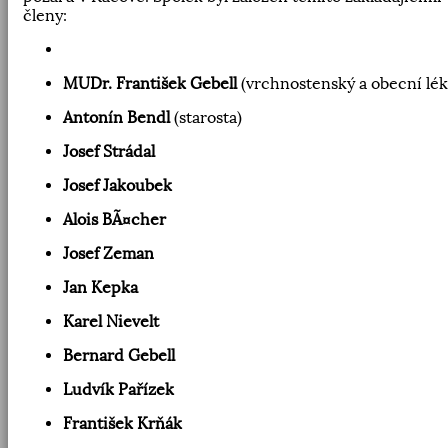
členy:
MUDr. František Gebell
(vrchnostenský a obecní lék
Antonín Bendl
(starosta)
Josef Strádal
Josef Jakoubek
Alois BÃ¤cher
Josef Zeman
Jan Kepka
Karel Nievelt
Bernard Gebell
Ludvík Pařízek
František Krňák