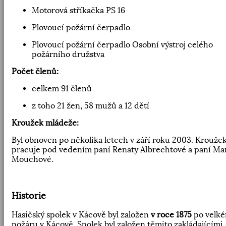
Motorová stříkačka PS 16
Plovoucí požární čerpadlo
Plovoucí požární čerpadlo Osobní výstroj celého
požárního družstva
Počet členů:
celkem 91 členů
z toho 21 žen, 58 mužů a 12 dětí
Kroužek mládeže:
Byl obnoven po několika letech v září roku 2003. Krouže
pracuje pod vedením paní Renaty Albrechtové a paní Ma
Mouchové.
Historie
Hasičský spolek v Kácově byl založen
v roce 1875
po velk
požáru v Kácově. Spolek byl založen těmito zakládajícími