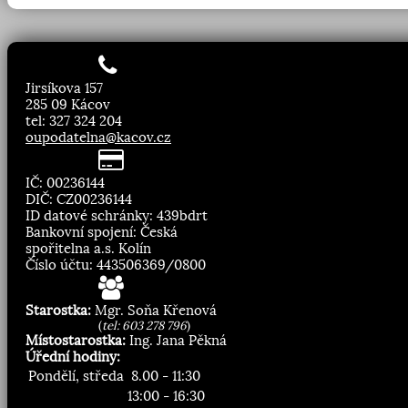
Jirsíkova 157
285 09 Kácov
tel: 327 324 204
oupodatelna@kacov.cz
IČ: 00236144
DIČ: CZ00236144
ID datové schránky: 439bdrt
Bankovní spojení: Česká
spořitelna a.s. Kolín
Číslo účtu: 443506369/0800
Starostka:
Mgr. Soňa Křenová
(
tel: 603 278 796
)
Místostarostka:
Ing. Jana Pěkná
Úřední hodiny:
Pondělí, středa
8.00 - 11:30
13:00 - 16:30