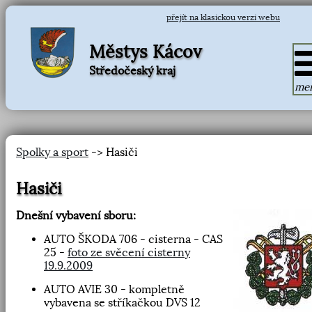
přejít na klasickou verzi webu
Městys Kácov
Středočeský kraj
me
Spolky a sport
-> Hasiči
Hasiči
Dnešní vybavení sboru:
AUTO ŠKODA 706 - cisterna - CAS
25 -
foto ze svěcení cisterny
19.9.2009
AUTO AVIE 30 - kompletně
vybavena se stříkačkou DVS 12