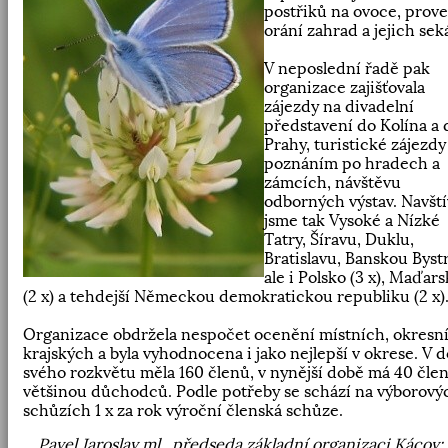
postřiků na ovoce, prove
orání zahrad a jejich sek
V neposlední řadě pak
organizace zajišťovala
zájezdy na divadelní
představení do Kolína a 
Prahy, turistické zájezdy
poznáním po hradech a
zámcích, návštěvu
odborných výstav. Navštív
jsme tak Vysoké a Nízké
Tatry, Šíravu, Duklu,
Bratislavu, Banskou Byst
ale i Polsko (3 x), Maďar
(2 x) a tehdejší Německou demokratickou republiku (2 x)
Organizace obdržela nespočet ocenění místních, okresn
krajských a byla vyhodnocena i jako nejlepší v okrese. V 
svého rozkvětu měla 160 členů, v nynější době má 40 člen
většinou důchodců. Podle potřeby se schází na výborový
schůzích 1 x za rok výroční členská schůze.
Pavel Jaroslav ml., předseda základní organizaci Kácov; 