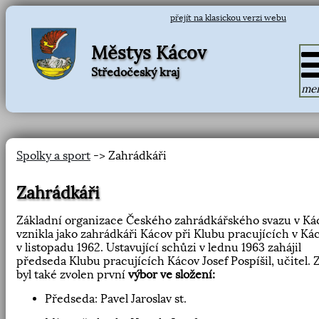
přejít na klasickou verzi webu
Městys Kácov
Středočeský kraj
me
Spolky a sport
-> Zahrádkáři
Zahrádkáři
Základní organizace Českého zahrádkářského svazu v Ká
vznikla jako zahrádkáři Kácov při Klubu pracujících v Ká
v listopadu 1962. Ustavující schůzi v lednu 1963 zahájil
předseda Klubu pracujících Kácov Josef Pospíšil, učitel. 
byl také zvolen první
výbor ve složení:
Předseda: Pavel Jaroslav st.