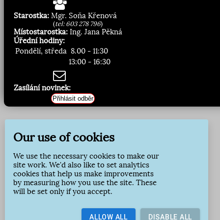
Starostka:
Mgr. Soňa Křenová
(
tel: 603 278 796
)
Místostarostka:
Ing. Jana Pěkná
Úřední hodiny:
Pondělí, středa
8.00 - 11:30
13:00 - 16:30
Zasílání novinek:
Přihlásit odběr
Our use of cookies
We use the necessary cookies to make our
site work. We'd also like to set analytics
cookies that help us make improvements
by measuring how you use the site. These
will be set only if you accept.
ALLOW ALL
DISABLE ALL