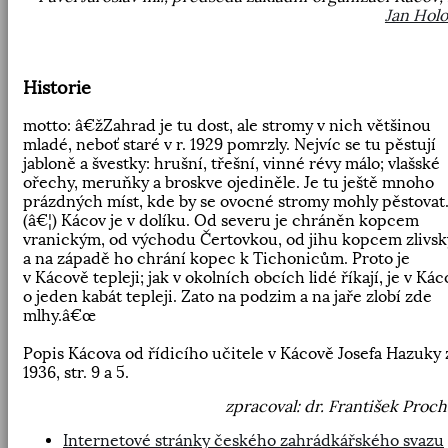
Jan Hol
Historie
motto: â€žZahrad je tu dost, ale stromy v nich většinou
mladé, neboť staré v r. 1929 pomrzly. Nejvíc se tu pěstují
jabloně a švestky: hrušní, třešní, vinné révy málo; vlašské
ořechy, meruňky a broskve ojediněle. Je tu ještě mnoho
prázdných míst, kde by se ovocné stromy mohly pěstovat
(â€¦) Kácov je v dolíku. Od severu je chráněn kopcem
vranickým, od východu Čertovkou, od jihu kopcem zlivs
a na západě ho chrání kopec k Tichonicům. Proto je
v Kácově tepleji; jak v okolních obcích lidé říkají, je v Ká
o jeden kabát tepleji. Zato na podzim a na jaře zlobí zde
mlhy.â€œ
Popis Kácova od řídicího učitele v Kácově Josefa Hazuky z
1936, str. 9 a 5.
zpracoval: dr. František Proc
Internetové stránky českého zahrádkářského svazu