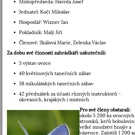
Místopředseda: Havrda Josef
Jednatel: Kočí Miloslav
Hospodář: Wizner Jan
Pokladník: Malý Jiří
Členové: Skálová Marie, Zelenka Václav
Za dobu své činnosti zahrádkáři uskutečnili:
5 výstav ovoce
40 květinových tanečních zábav
38 mikulášských tanečních zábav
42 přednášek za účasti různých instruktorů -
okresních, krajských i místních
Pro své členy obstarali:
okolo 5 200 ks ovocných
stromků, keřů bobulovin
velké množství hnojiv a
vápence. Zajistili 1 200 s