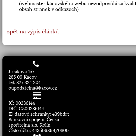
(webmaster kácovského webu nezodpovídá za kvalit
obsah stránek v odkazech)
zpět na výpis článků
Jirsíkova 157
285 09 Kácov
tel: 327 324 204
oupodatelna@kacov.cz
IČ: 00236144
DIČ: CZ00236144
ID datové schránky: 439bdrt
Bankovní spojení: Česká
spořitelna a.s. Kolín
Číslo účtu: 443506369/0800