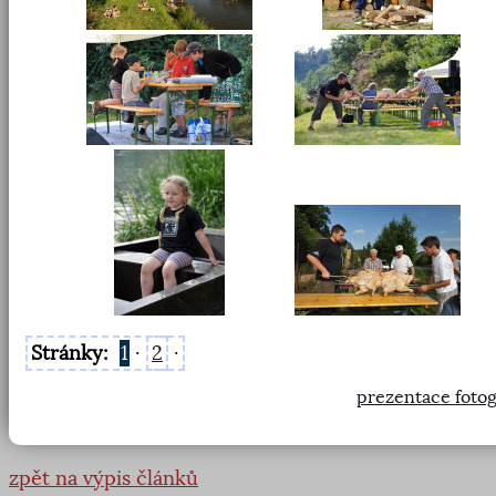
Stránky:
1
·
2
·
prezentace fotog
zpět na výpis článků