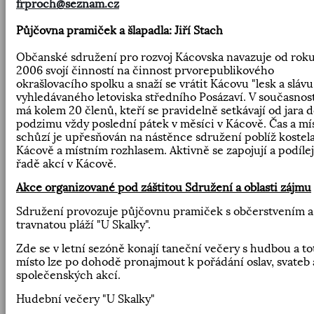
frproch@seznam.cz
Půjčovna pramiček a šlapadla:
Jiří Stach
Občanské sdružení pro rozvoj Kácovska navazuje od rok
2006 svojí činností na činnost prvorepublikového
okrašlovacího spolku a snaží se vrátit Kácovu "lesk a slávu
vyhledávaného letoviska středního Posázaví. V současnos
má kolem 20 členů, kteří se pravidelně setkávají od jara 
podzimu vždy poslední pátek v měsíci v Kácově. Čas a mí
schůzí je upřesňován na nástěnce sdružení poblíž kostela
Kácově a místním rozhlasem. Aktivně se zapojují a podílej
řadě akcí v Kácově.
Akce organizované pod záštitou Sdružení a oblasti zájmu
Sdružení provozuje půjčovnu pramiček s občerstvením a
travnatou pláží "U Skalky".
Zde se v letní sezóně konají taneční večery s hudbou a to
místo lze po dohodě pronajmout k pořádání oslav, svateb 
společenských akcí.
Hudební večery "U Skalky"