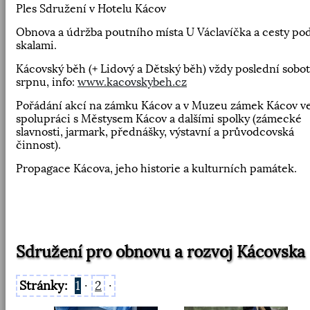
Ples Sdružení v Hotelu Kácov
Obnova a údržba poutního místa U Václavíčka a cesty po
skalami.
Kácovský běh (+ Lidový a Dětský běh) vždy poslední sobot
srpnu, info:
www.kacovskybeh.cz
Pořádání akcí na zámku Kácov a v Muzeu zámek Kácov v
spolupráci s Městysem Kácov a dalšími spolky (zámecké
slavnosti, jarmark, přednášky, výstavní a průvodcovská
činnost).
Propagace Kácova, jeho historie a kulturních památek.
Sdružení pro obnovu a rozvoj Kácovska
Stránky:
1
·
2
·