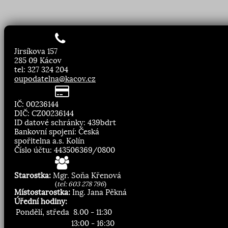
Jirsíkova 157
285 09 Kácov
tel: 327 324 204
oupodatelna@kacov.cz
IČ: 00236144
DIČ: CZ00236144
ID datové schránky: 439bdrt
Bankovní spojení: Česká
spořitelna a.s. Kolín
Číslo účtu: 443506369/0800
Starostka:
Mgr. Soňa Křenová
(
tel: 603 278 796
)
Místostarostka:
Ing. Jana Pěkná
Úřední hodiny:
Pondělí, středa
8.00 - 11:30
13:00 - 16:30