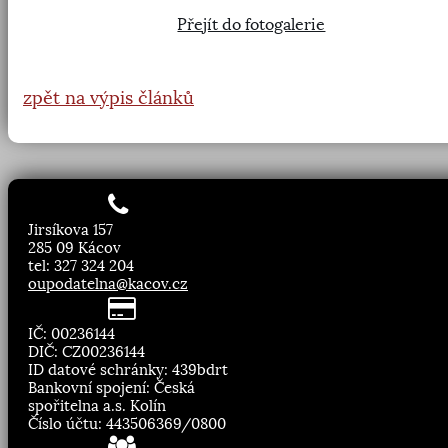
Přejít do fotogalerie
zpět na výpis článků
Jirsíkova 157
285 09 Kácov
tel: 327 324 204
oupodatelna@kacov.cz
IČ: 00236144
DIČ: CZ00236144
ID datové schránky: 439bdrt
Bankovní spojení: Česká
spořitelna a.s. Kolín
Číslo účtu: 443506369/0800