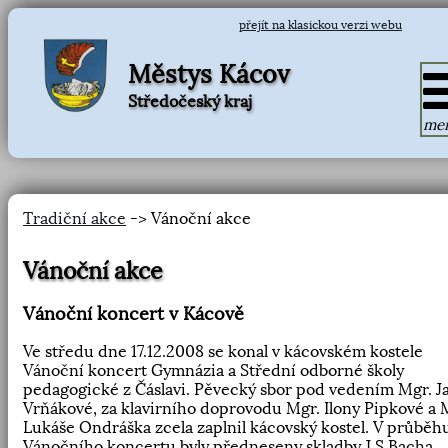
přejít na klasickou verzi webu
Městys Kácov
Středočeský kraj
me
Tradiční akce
-> Vánoční akce
Vánoční akce
Vánoční koncert v Kácově
Ve středu dne 17.12.2008 se konal v kácovském kostele
Vánoční koncert Gymnázia a Střední odborné školy
pedagogické z Čáslavi. Pěvecký sbor pod vedením Mgr. J
Vrňákové, za klavirního doprovodu Mgr. Ilony Pipkové a 
Lukáše Ondráška zcela zaplnil kácovský kostel. V průběh
Vánočního koncertu byly předneseny skladby J.S.Bacha,