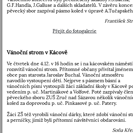
G.F.Handla, J.Galluse a dalších skladatelů. V závěru konce
pěvecký sbor zazpíval pásmo koled v úpravě A.Tučapskéh
František St
Přejít do fotogalerie
Vánoční strom v Kácově
Ve čtvrtek dne 4.12. v 16 hodin se i na kácovském náměstí
rozsvítil vánoční strom. Přítomné občany přivítal jménem
obce pan starosta Jaroslav Buchal. Vánoční atmosféru
navodilo vystoupení dětí. Nejprve s pásmem básní a
vánočních písní vystoupili žáci základní školy v Kácově p
vedením p. uč. Martinákové a Volfové. Poté zazpívaly čle
pěveckého sboru ZUŠ Zruč nad Sázavou několik vánoční
koled za doprovodu p. uč. Pinkasové p. uč. Patery.
Žáci ZŠ též vyrobili vánoční dárky, které zdobí vánoční s
a perníčky, jimiž byli přítomní návštěvníci obdarováni.
Soňa Kře