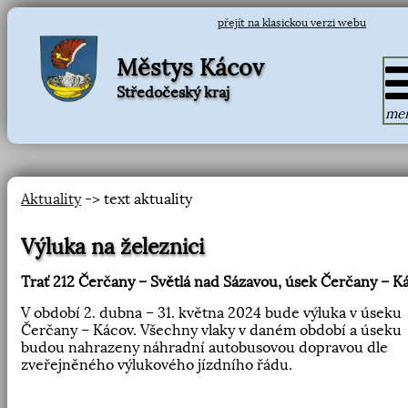
přejít na klasickou verzi webu
Městys Kácov
Středočeský kraj
me
Aktuality
-> text aktuality
Výluka na železnici
Trať 212 Čerčany – Světlá nad Sázavou, úsek Čerčany – K
V období 2. dubna – 31. května 2024 bude výluka v úseku
Čerčany – Kácov. Všechny vlaky v daném období a úseku
budou nahrazeny náhradní autobusovou dopravou dle
zveřejněného výlukového jízdního řádu.