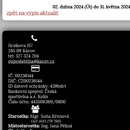
02. dubna 2024 (Út) do 31. května 2024
zpět na výpis aktualit
Jirsíkova 157
285 09 Kácov
tel: 327 324 204
oupodatelna@kacov.cz
IČ: 00236144
DIČ: CZ00236144
ID datové schránky: 439bdrt
Bankovní spojení: Česká
spořitelna a.s. Kolín
Číslo účtu: 443506369/0800
Starostka:
Mgr. Soňa Křenová
(
tel: 603 278 796
)
Místostarostka:
Ing. Jana Pěkná