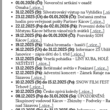
01.01.2026 (Čt)
: Novoroční setkání v osadě
Omaha
[
..více..
]
31.12.2025 (St)
: Silvestrovský výstup na Vyhlídku
[
..v
23.12.2025 (Út) do 01.01.2026 (Čt)
: Dočasná změna
hodin pro veřejnost pošty Partner Kácov
[
..více..
]
22.12.2025 (Po) do 02.01.2026 (Pá)
: Provozní doba Ú
Městysu Kácov během vánočních svátků
[
..více..
]
19.12.2025 (Pá) do 01.01.2026 (Čt)
: Pozvánky SDH
Kácov
[
..více..
]
19.12.2025 (Pá)
: Valná hromada - hasiči
[
..více..
]
16.12.2025 (Út) do 31.12.2025 (St)
: Informace ZŠ Uhlí
Janovice - zápis dětí do 1. tříd
[
..více..
]
13.12.2025 (So)
: Veselá pohádka - LÍNÝ KUBA, HOLÉ
NEŠTĚSTÍ
[
..více..
]
13.12.2025 (So)
: Betlémské světlo v Posázaví
[
..více..
]
12.12.2025 (Pá)
: Adventní koncert - Zámek Rataje n
Sázavou
[
..více..
]
10.12.2025 (St) do 15.12.2025 (Po)
: SNOW FILM FEST 
Tehově
[
..více..
]
10.12.2025 (St)
: Česko zpívá koledy
[
..více..
]
08.12.2025 (Po) do 31.01.2026 (So)
: UPOZORNĚNÍ:
Skupinový vodovod Kácov – Zbizuby – Podveky – Ra
nad Sázavou
[
..více..
]