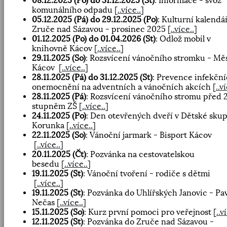
08.12.2025 (Po) do 31.12.2025 (St)
: Informace - svoz
komunálního odpadu
[
..více..
]
05.12.2025 (Pá) do 29.12.2025 (Po)
: Kulturní kalendá
Zruče nad Sázavou - prosinec 2025
[
..více..
]
01.12.2025 (Po) do 01.04.2026 (St)
: Odlož mobil v
knihovně Kácov
[
..více..
]
29.11.2025 (So)
: Rozsvícení vánočního stromku - Mě
Kácov
[
..více..
]
28.11.2025 (Pá) do 31.12.2025 (St)
: Prevence infekčn
onemocnění na adventních a vánočních akcích
[
..v
28.11.2025 (Pá)
: Rozsvícení vánočního stromu před 2
stupněm ZŠ
[
..více..
]
24.11.2025 (Po)
: Den otevřených dveří v Dětské sku
Korunka
[
..více..
]
22.11.2025 (So)
: Vánoční jarmark - Bisport Kácov
[
..více..
]
20.11.2025 (Čt)
: Pozvánka na cestovatelskou
besedu
[
..více..
]
19.11.2025 (St)
: Vánoční tvoření - rodiče s dětmi
[
..více..
]
19.11.2025 (St)
: Pozvánka do Uhlířských Janovic - Pa
Nečas
[
..více..
]
15.11.2025 (So)
: Kurz první pomoci pro veřejnost
[
..v
12.11.2025 (St)
: Pozvánka do Zruče nad Sázavou -