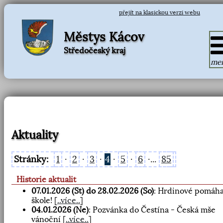
přejít na klasickou verzi webu
Městys Kácov
Středočeský kraj
me
Aktuality
Stránky:
1
·
2
·
3
·
4
·
5
·
6
·...
85
Historie aktualit
07.01.2026 (St) do 28.02.2026 (So)
: Hrdinové pomáha
škole!
[
..více..
]
04.01.2026 (Ne)
: Pozvánka do Čestína - Česká mše
vánoční
[
..více..
]