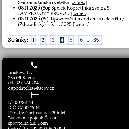
Svatomartinská světýlka
[
..více..
]
08.11.2025 (So)
: Spolek Kopretinka zve na 9.
LAMPIÓNOVÝ PRŮVOD
[
..více..
]
05.11.2025 (St)
: Upozornění na odstávku elektřiny
(Zderadinky) - 5. 11. 2025
[
..více..
]
Stránky:
1
·
2
·
3
·
4
·
5
·
6
·...
85
Jirsíkova 157
285 09 Kácov
tel: 327 324 204
oupodatelna@kacov.cz
IČ: 00236144
DIČ: CZ00236144
ID datové schránky: 439bdrt
Bankovní spojení: Česká
spořitelna a.s. Kolín
Číslo účtu: 443506369/0800