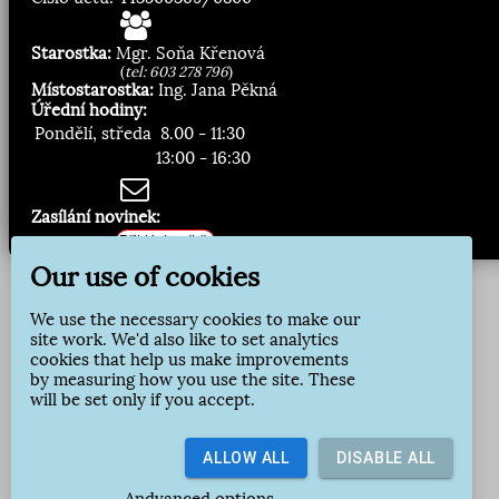
Starostka:
Mgr. Soňa Křenová
(
tel: 603 278 796
)
Místostarostka:
Ing. Jana Pěkná
Úřední hodiny:
Pondělí, středa
8.00 - 11:30
13:00 - 16:30
Zasílání novinek:
Přihlásit odběr
Our use of cookies
We use the necessary cookies to make our
site work. We'd also like to set analytics
cookies that help us make improvements
by measuring how you use the site. These
will be set only if you accept.
ALLOW ALL
DISABLE ALL