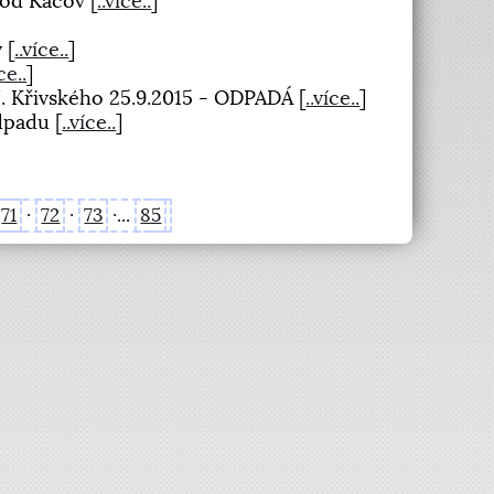
vod Kácov
[
..více..
]
v
[
..více..
]
ce..
]
J. Křivského 25.9.2015 - ODPADÁ
[
..více..
]
odpadu
[
..více..
]
71
·
72
·
73
·...
85