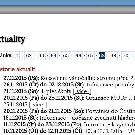
tuality
ránky:
1
...
62
·
63
·
64
·
65
·
66
·
67
·
68
·
69
·
70
·
storie aktualit
27.11.2015 (Pá)
: Rozsvícení vánočního stromu před 2.
26.11.2015 (Čt) do 02.12.2015 (St)
: Informace pro oby
21.11.2015 (So)
: 4. ples školy
[
..více..
]
20.11.2015 (Pá) do 25.11.2015 (St)
: Ordinace MUDr. J. 
25.11.2015
[
..více..
]
20.11.2015 (Pá) do 21.11.2015 (So)
: Pozvánka do Čestí
18.11.2015 (St)
: Informace - dočasné zvednutí hladin
11.11.2015 (St) do 23.11.2015 (Po)
: Informace k výsta
10.11.2015 (Út) do 12.11.2015 (Čt)
: 10. a 12.11. 2015 