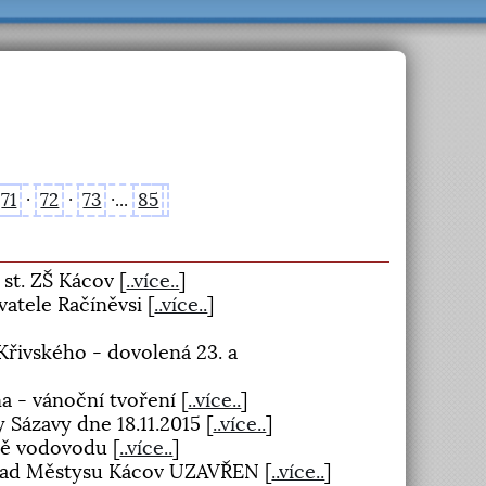
71
·
72
·
73
·...
85
 st. ZŠ Kácov
[
..více..
]
vatele Račíněvsi
[
..více..
]
Křivského - dovolená 23. a
na - vánoční tvoření
[
..více..
]
y Sázavy dne 18.11.2015
[
..více..
]
vbě vodovodu
[
..více..
]
- Úřad Městysu Kácov UZAVŘEN
[
..více..
]