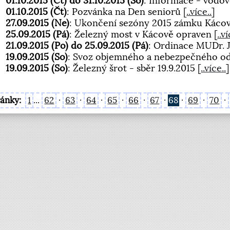
01.10.2015 (Čt) do 31.10.2015 (So)
: Informace - vodo
01.10.2015 (Čt)
: Pozvánka na Den seniorů
[
..více..
]
27.09.2015 (Ne)
: Ukončení sezóny 2015 zámku Káco
25.09.2015 (Pá)
: Železný most v Kácově opraven
[
..ví
21.09.2015 (Po) do 25.09.2015 (Pá)
: Ordinace MUDr. 
19.09.2015 (So)
: Svoz objemného a nebezpečného 
19.09.2015 (So)
: Železný šrot - sběr 19.9.2015
[
..více..
]
ránky:
1
...
62
·
63
·
64
·
65
·
66
·
67
·
68
·
69
·
70
·