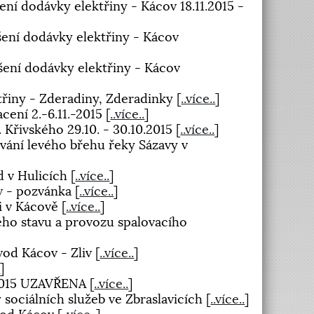
ní dodávky elektřiny - Kácov 18.11.2015 -
ení dodávky elektřiny - Kácov
šení dodávky elektřiny - Kácov
třiny - Zderadiny, Zderadinky
[
..více..
]
acení 2.-6.11.-2015
[
..více..
]
 Křivského 29.10. - 30.10.2015
[
..více..
]
ování levého břehu řeky Sázavy v
d v Hulicích
[
..více..
]
v - pozvánka
[
..více..
]
ti v Kácově
[
..více..
]
ého stavu a provozu spalovacího
vod Kácov - Zliv
[
..více..
]
.
]
.2015 UZAVŘENA
[
..více..
]
 sociálních služeb ve Zbraslavicích
[
..více..
]