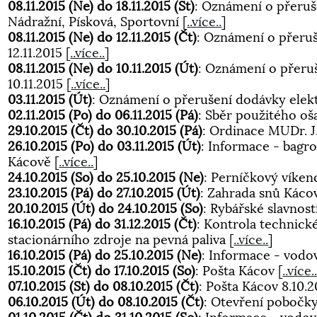
08.11.2015 (Ne) do 18.11.2015 (St)
: Oznámení o přeruše
Nádražní, Písková, Sportovní
[
..více..
]
08.11.2015 (Ne) do 12.11.2015 (Čt)
: Oznámení o přeruš
12.11.2015
[
..více..
]
08.11.2015 (Ne) do 10.11.2015 (Út)
: Oznámení o přeru
10.11.2015
[
..více..
]
03.11.2015 (Út)
: Oznámení o přerušení dodávky elek
02.11.2015 (Po) do 06.11.2015 (Pá)
: Sběr použitého oš
29.10.2015 (Čt) do 30.10.2015 (Pá)
: Ordinace MUDr. J.
26.10.2015 (Po) do 03.11.2015 (Út)
: Informace - bagr
Kácově
[
..více..
]
24.10.2015 (So) do 25.10.2015 (Ne)
: Perníčkový víken
23.10.2015 (Pá) do 27.10.2015 (Út)
: Zahrada snů Káco
20.10.2015 (Út) do 24.10.2015 (So)
: Rybářské slavnos
16.10.2015 (Pá) do 31.12.2015 (Čt)
: Kontrola technick
stacionárního zdroje na pevná paliva
[
..více..
]
16.10.2015 (Pá) do 25.10.2015 (Ne)
: Informace - vodo
15.10.2015 (Čt) do 17.10.2015 (So)
: Pošta Kácov
[
..více.
07.10.2015 (St) do 08.10.2015 (Čt)
: Pošta Kácov 8.10
06.10.2015 (Út) do 08.10.2015 (Čt)
: Otevření pobočky