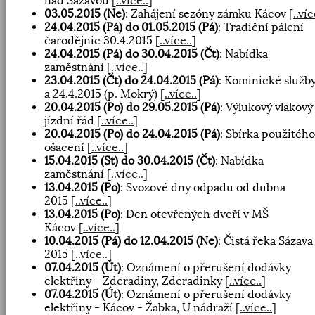
nad Sázavou
[
..více..
]
03.05.2015 (Ne)
: Zahájení sezóny zámku Kácov
[
..víc
24.04.2015 (Pá) do 01.05.2015 (Pá)
: Tradiční pálení
čarodějnic 30.4.2015
[
..více..
]
24.04.2015 (Pá) do 30.04.2015 (Čt)
: Nabídka
zaměstnání
[
..více..
]
23.04.2015 (Čt) do 24.04.2015 (Pá)
: Kominické služby
a 24.4.2015 (p. Mokrý)
[
..více..
]
20.04.2015 (Po) do 29.05.2015 (Pá)
: Výlukový vlakový
jízdní řád
[
..více..
]
20.04.2015 (Po) do 24.04.2015 (Pá)
: Sbírka použitého
ošacení
[
..více..
]
15.04.2015 (St) do 30.04.2015 (Čt)
: Nabídka
zaměstnání
[
..více..
]
13.04.2015 (Po)
: Svozové dny odpadu od dubna
2015
[
..více..
]
13.04.2015 (Po)
: Den otevřených dveří v MŠ
Kácov
[
..více..
]
10.04.2015 (Pá) do 12.04.2015 (Ne)
: Čistá řeka Sázava
2015
[
..více..
]
07.04.2015 (Út)
: Oznámení o přerušení dodávky
elektřiny - Zderadiny, Zderadinky
[
..více..
]
07.04.2015 (Út)
: Oznámení o přerušení dodávky
elektřiny - Kácov - Žabka, U nádraží
[
..více..
]