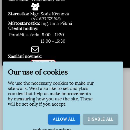
Starostka:
Mgr. Soňa Křenová
(
tel: 603 278 796
)
Místostarostka:
Ing. Jana Pěkná
Úřední hodiny:
Pondělí, středa
8.00 - 11:30
13:00 - 16:30
Zasílání novinek:
Přihlásit odběr
Our use of cookies
We use the necessary cookies to make our
site work. We'd also like to set analytics
cookies that help us make improvements
by measuring how you use the site. These
will be set only if you accept.
ALLOW ALL
DISABLE ALL