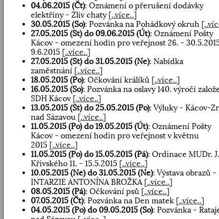
04.06.2015 (Čt)
: Oznámení o přerušení dodávky
elektřiny - Zliv chaty
[
..více..
]
30.05.2015 (So)
: Pozvánka na Pohádkový okruh
[
..víc
27.05.2015 (St) do 09.06.2015 (Út)
: Oznámení Pošty
Kácov - omezení hodin pro veřejnost 26. - 30.5.2015
9.6.2015
[
..více..
]
27.05.2015 (St) do 31.05.2015 (Ne)
: Nabídka
zaměstnání
[
..více..
]
18.05.2015 (Po)
: Očkování králíků
[
..více..
]
16.05.2015 (So)
: Pozvánka na oslavy 140. výročí založ
SDH Kácov
[
..více..
]
13.05.2015 (St) do 25.05.2015 (Po)
: Výluky - Kácov-Z
nad Sázavou
[
..více..
]
11.05.2015 (Po) do 19.05.2015 (Út)
: Oznámení Pošty
Kácov - omezení hodin pro veřejnost v květnu
2015
[
..více..
]
11.05.2015 (Po) do 15.05.2015 (Pá)
: Ordinace MUDr. J
Křivského 11. - 15.5.2015
[
..více..
]
10.05.2015 (Ne) do 31.05.2015 (Ne)
: Výstava obrazů -
INTARZIE ANTONÍNA BROŽKA
[
..více..
]
08.05.2015 (Pá)
: Očkování psů
[
..více..
]
07.05.2015 (Čt)
: Pozvánka na Den matek
[
..více..
]
04.05.2015 (Po) do 09.05.2015 (So)
: Pozvánka - Rataj