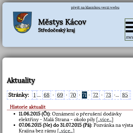
přejít na klasickou verzi webu
Městys Kácov
Středočeský kraj
me
Aktuality
Stránky:
1
...
68
·
69
·
70
·
71
·
72
·
73
·...
85
Historie aktualit
11.06.2015 (Čt)
: Oznámení o přerušení dodávky
elektřiny - Malá Strana - okolo pily
[
..více..
]
07.06.2015 (Ne) do 31.07.2015 (Pá)
: Pozvánka na výst
Krajina bez rámu
[
..více..
]