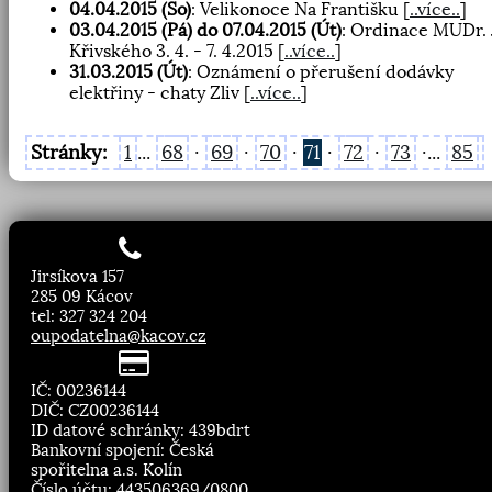
04.04.2015 (So)
: Velikonoce Na Františku
[
..více..
]
03.04.2015 (Pá) do 07.04.2015 (Út)
: Ordinace MUDr. 
Křivského 3. 4. - 7. 4.2015
[
..více..
]
31.03.2015 (Út)
: Oznámení o přerušení dodávky
elektřiny - chaty Zliv
[
..více..
]
Stránky:
1
...
68
·
69
·
70
·
71
·
72
·
73
·...
85
Jirsíkova 157
285 09 Kácov
tel: 327 324 204
oupodatelna@kacov.cz
IČ: 00236144
DIČ: CZ00236144
ID datové schránky: 439bdrt
Bankovní spojení: Česká
spořitelna a.s. Kolín
Číslo účtu: 443506369/0800