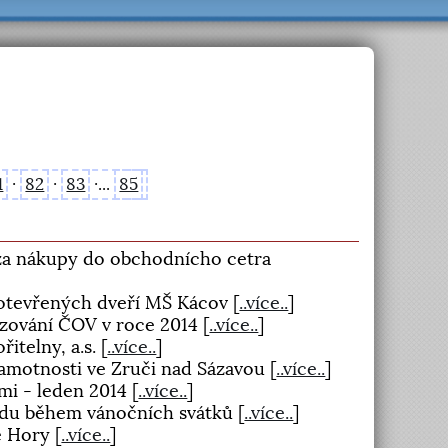
1
·
82
·
83
·...
85
y za nákupy do obchodnícho cetra
 otevřených dveří MŠ Kácov
[
..více..
]
ozování ČOV v roce 2014
[
..více..
]
řitelny, a.s.
[
..více..
]
ramotnosti ve Zruči nad Sázavou
[
..více..
]
imi - leden 2014
[
..více..
]
adu během vánočních svátků
[
..více..
]
é Hory
[
..více..
]