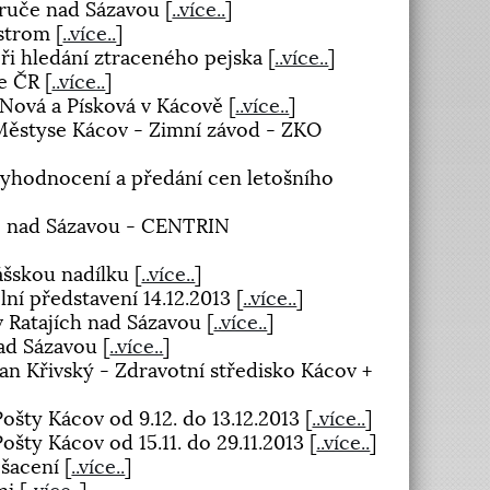
Zruče nad Sázavou
[
..více..
]
 strom
[
..více..
]
ři hledání ztraceného pejska
[
..více..
]
ie ČR
[
..více..
]
. Nová a Písková v Kácově
[
..více..
]
Městyse Kácov - Zimní závod - ZKO
vyhodnocení a předání cen letošního
e nad Sázavou - CENTRIN
ášskou nadílku
[
..více..
]
lní představení 14.12.2013
[
..více..
]
v Ratajích nad Sázavou
[
..více..
]
nad Sázavou
[
..více..
]
an Křivský - Zdravotní středisko Kácov +
ošty Kácov od 9.12. do 13.12.2013
[
..více..
]
šty Kácov od 15.11. do 29.11.2013
[
..více..
]
ošacení
[
..více..
]