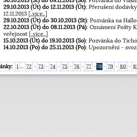
30.10.2013 (St) do 09.11.2013 (So)
: Pozvánka do Vlaš
29.10.2013 (Út) do 12.11.2013 (Út)
: Přerušení dodávky
12.11.2013
[
..více..
]
29.10.2013 (Út) do 30.10.2013 (St)
: Pozvánka na Hall
22.10.2013 (Út) do 08.11.2013 (Pá)
: Oznámení Pošty K
veřejnost
[
..více..
]
15.10.2013 (Út) do 19.10.2013 (So)
: Pozvánka do Tich
14.10.2013 (Po) do 25.11.2013 (Po)
: Upozornění - svo
ránky:
1
...
72
·
73
·
74
·
75
·
76
·
77
·
78
·
79
·
80
·
8