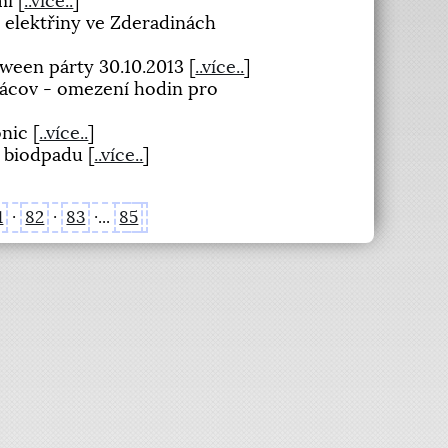
imi
[
..více..
]
 elektřiny ve Zderadinách
oween párty 30.10.2013
[
..více..
]
ácov - omezení hodin pro
onic
[
..více..
]
z biodpadu
[
..více..
]
1
·
82
·
83
·...
85