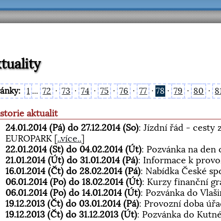
tuality
ránky:
1
...
72
·
73
·
74
·
75
·
76
·
77
·
78
·
79
·
80
·
8
storie aktualit
24.01.2014 (Pá) do 27.12.2014 (So)
: Jízdní řád - cest
EUROPARK
[
..více..
]
22.01.2014 (St) do 04.02.2014 (Út)
: Pozvánka na den
21.01.2014 (Út) do 31.01.2014 (Pá)
: Informace k prov
16.01.2014 (Čt) do 28.02.2014 (Pá)
: Nabídka České spo
06.01.2014 (Po) do 18.02.2014 (Út)
: Kurzy finanční g
06.01.2014 (Po) do 14.01.2014 (Út)
: Pozvánka do Vlaš
19.12.2013 (Čt) do 03.01.2014 (Pá)
: Provozní doba úř
19.12.2013 (Čt) do 31.12.2013 (Út)
: Pozvánka do Kutn