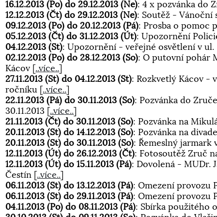
16.12.2013 (Po) do 29.12.2013 (Ne)
: 4 x pozvánka do 
12.12.2013 (Čt) do 29.12.2013 (Ne)
: Soutěž - Vánoční
09.12.2013 (Po) do 20.12.2013 (Pá)
: Prosba o pomoc p
05.12.2013 (Čt) do 31.12.2013 (Út)
: Upozornění Polic
04.12.2013 (St)
: Upozornění - veřejné osvětlení v ul
02.12.2013 (Po) do 28.12.2013 (So)
: O putovní pohár 
Kácov
[
..více..
]
27.11.2013 (St) do 04.12.2013 (St)
: Rozkvetlý Kácov - 
ročníku
[
..více..
]
22.11.2013 (Pá) do 30.11.2013 (So)
: Pozvánka do Zruč
30.11.2013
[
..více..
]
21.11.2013 (Čt) do 30.11.2013 (So)
: Pozvánka na Mikul
20.11.2013 (St) do 14.12.2013 (So)
: Pozvánka na divade
20.11.2013 (St) do 30.11.2013 (So)
: Řemeslný jarmark 
12.11.2013 (Út) do 26.12.2013 (Čt)
: Fotosoutěž Zruč 
12.11.2013 (Út) do 15.11.2013 (Pá)
: Dovolená - MUDr. J
Čestín
[
..více..
]
06.11.2013 (St) do 13.12.2013 (Pá)
: Omezení provozu P
06.11.2013 (St) do 29.11.2013 (Pá)
: Omezení provozu Po
04.11.2013 (Po) do 08.11.2013 (Pá)
: Sbírka použitého 