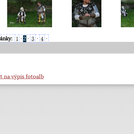
ránky:
1
·
2
·
3
·
4
·
t na výpis fotoalb