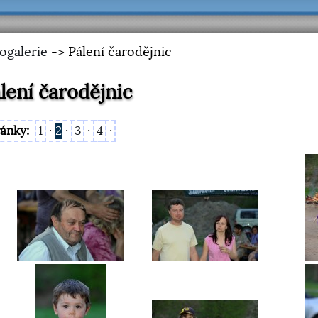
ogalerie
-> Pálení čarodějnic
lení čarodějnic
ránky:
1
·
2
·
3
·
4
·