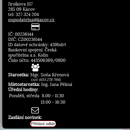
Jirsíkova 157
285 09 Kácov
tel: 327 324 204
oupodatelna@kacov.cz
IČ: 00236144
DIČ: CZ00236144
ID datové schránky: 439bdrt
Bankovní spojení: Česká
spořitelna a.s. Kolín
Číslo účtu: 443506369/0800
Starostka:
Mgr. Soňa Křenová
(
tel: 603 278 796
)
Místostarostka:
Ing. Jana Pěkná
Úřední hodiny:
Pondělí, středa
8.00 - 11:30
13:00 - 16:30
Zasílání novinek:
Přihlásit odběr