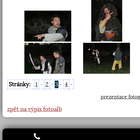
Stránky:
1
·
2
·
3
·
4
·
prezentace fotog
zpět na výpis fotoalb