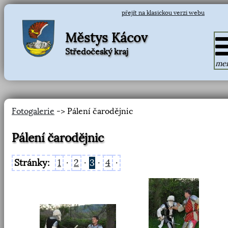
přejít na klasickou verzi webu
Městys Kácov
Středočeský kraj
me
Fotogalerie
-> Pálení čarodějnic
Pálení čarodějnic
Stránky:
1
·
2
·
3
·
4
·