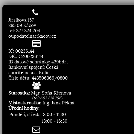
Jirsíkova 157
285 09 Kácov
tel: 327 324 204
oupodatelna@kacov.cz
IČ: 00236144
DIČ: CZ00236144
ID datové schránky: 439bdrt
Bankovní spojení: Česká
spořitelna a.s. Kolín
Číslo účtu: 443506369/0800
Starostka:
Mgr. Soňa Křenová
(
tel: 603 278 796
)
Místostarostka:
Ing. Jana Pěkná
Úřední hodiny:
Pondělí, středa
8.00 - 11:30
13:00 - 16:30