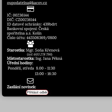
oupodatelna@kacov.cz
IČ: 00236144
DIČ: CZ00236144
ID datové schránky: 439bdrt
Bankovní spojení: Česká
spořitelna a.s. Kolín
Číslo účtu: 443506369/0800
Starostka:
Mgr. Soňa Křenová
(
tel: 603 278 796
)
Místostarostka:
Ing. Jana Pěkná
Úřední hodiny:
Pondělí, středa
8.00 - 11:30
13:00 - 16:30
Zasílání novinek:
Přihlásit odběr