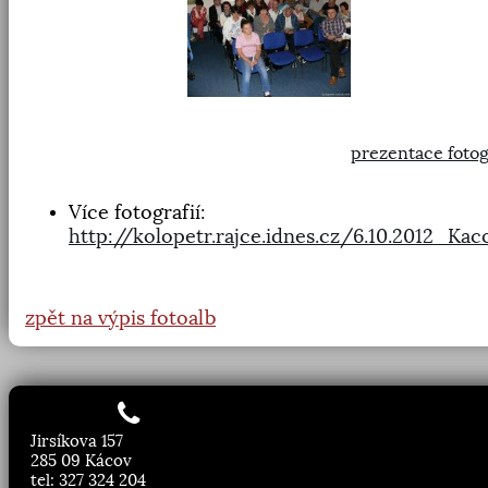
prezentace fotog
Více fotografií:
http://kolopetr.rajce.idnes.cz/6.10.2012_
zpět na výpis fotoalb
Jirsíkova 157
285 09 Kácov
tel: 327 324 204