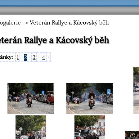
ogalerie
-> Veterán Rallye a Kácovský běh
terán Rallye a Kácovský běh
ránky:
1
·
2
·
3
·
4
·