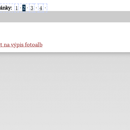
ránky:
1
·
2
·
3
·
4
·
t na výpis fotoalb