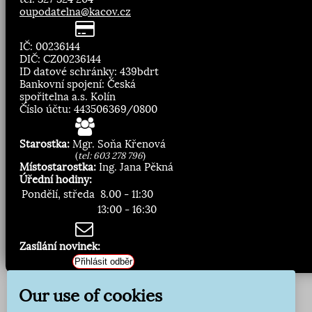
oupodatelna@kacov.cz
IČ: 00236144
DIČ: CZ00236144
ID datové schránky: 439bdrt
Bankovní spojení: Česká
spořitelna a.s. Kolín
Číslo účtu: 443506369/0800
Starostka:
Mgr. Soňa Křenová
(
tel: 603 278 796
)
Místostarostka:
Ing. Jana Pěkná
Úřední hodiny:
Pondělí, středa
8.00 - 11:30
13:00 - 16:30
Zasílání novinek:
Přihlásit odběr
Our use of cookies