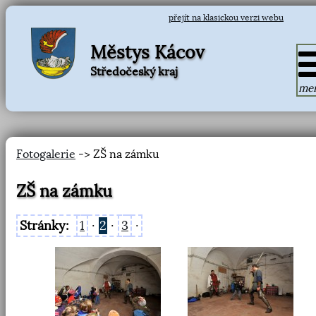
přejít na klasickou verzi webu
Městys Kácov
Středočeský kraj
me
Fotogalerie
-> ZŠ na zámku
ZŠ na zámku
Stránky:
1
·
2
·
3
·