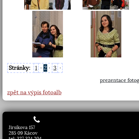
Stránky:
1
·
2
·
3
·
prezentace fotog
zpět na výpis fotoalb
Jirsíkova 157
285 09 Kácov
tel: 327 324 204