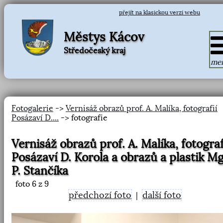
přejít na klasickou verzi webu
Městys Kácov
Středočeský kraj
me
Fotogalerie
->
Vernisáž obrazů prof. A. Malíka, fotografií
Posázaví D....
-> fotografie
Vernisáž obrazů prof. A. Malíka, fotograf
Posázaví D. Korola a obrazů a plastik Mg
P. Stančíka
foto
6
z 9
předchozí foto
další foto
|