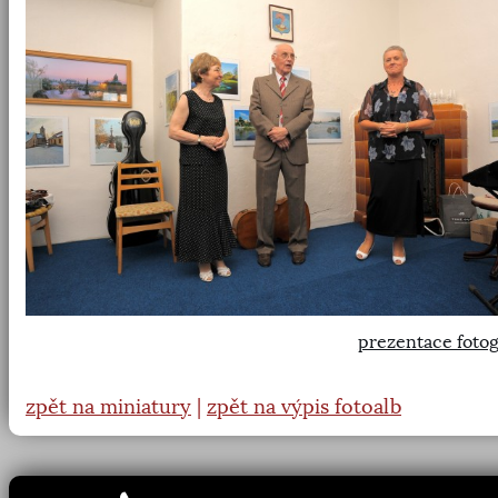
prezentace fotog
zpět na miniatury
|
zpět na výpis fotoalb