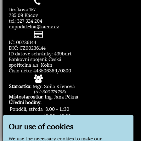
Jirsíkova 157
285 09 Kácov
tel: 327 324 204
oupodatelna@kacov.cz
IČ: 00236144
DIČ: CZ00236144
ID datové schránky: 439bdrt
Bankovní spojení: Česká
spořitelna a.s. Kolín
Číslo účtu: 443506369/0800
Starostka:
Mgr. Soňa Křenová
(
tel: 603 278 796
)
Místostarostka:
Ing. Jana Pěkná
Úřední hodiny:
Pondělí, středa
8.00 - 11:30
13:00 - 16:30
Our use of cookies
Zasílání novinek:
We use the necessary cookies to make our
Přihlásit odběr