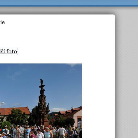
ie
lší foto
>