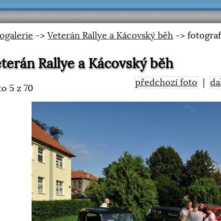
ogalerie
->
Veterán Rallye a Kácovský běh
-> fotograf
terán Rallye a Kácovský běh
předchozí foto
|
da
to
5
z 70
<