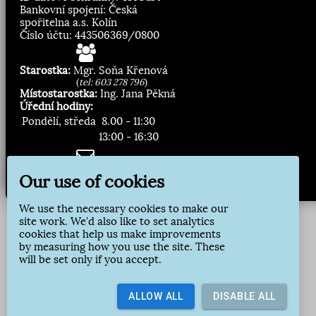
Bankovní spojení: Česká
spořitelna a.s. Kolín
Číslo účtu: 443506369/0800
Starostka:
Mgr. Soňa Křenová
(
tel: 603 278 796
)
Místostarostka:
Ing. Jana Pěkná
Úřední hodiny:
Pondělí, středa
8.00 - 11:30
13:00 - 16:30
Zasílání novinek:
Our use of cookies
Přihlásit odběr
We use the necessary cookies to make our
site work. We'd also like to set analytics
cookies that help us make improvements
by measuring how you use the site. These
will be set only if you accept.
ALLOW ALL
DISABLE ALL