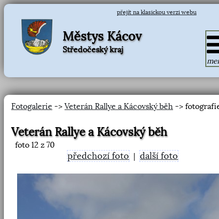
přejít na klasickou verzi webu
Městys Kácov
Středočeský kraj
me
Fotogalerie
->
Veterán Rallye a Kácovský běh
-> fotografi
Veterán Rallye a Kácovský běh
foto
12
z 70
předchozí foto
další foto
|