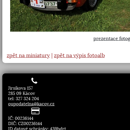
prezentace fotog
zpět na miniatury
|
zpět na výpis fotoalb
Jirsíkova 157
285 09 Kácov
tel: 327 324 204
oupodatelna@kacov.cz
IČ: 00236144
DIČ: CZ00236144
ID datové schránky: 439bdrt