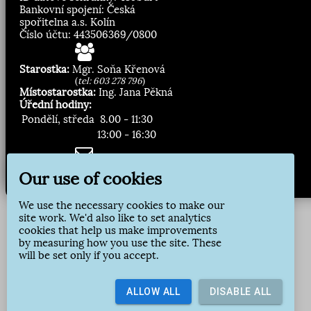
Bankovní spojení: Česká
spořitelna a.s. Kolín
Číslo účtu: 443506369/0800
Starostka:
Mgr. Soňa Křenová
(
tel: 603 278 796
)
Místostarostka:
Ing. Jana Pěkná
Úřední hodiny:
Pondělí, středa
8.00 - 11:30
13:00 - 16:30
Zasílání novinek:
Our use of cookies
Přihlásit odběr
We use the necessary cookies to make our
site work. We'd also like to set analytics
cookies that help us make improvements
by measuring how you use the site. These
will be set only if you accept.
ALLOW ALL
DISABLE ALL