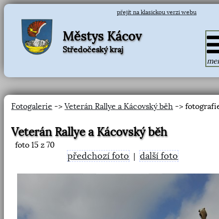
přejít na klasickou verzi webu
Městys Kácov
Středočeský kraj
me
Fotogalerie
->
Veterán Rallye a Kácovský běh
-> fotografi
Veterán Rallye a Kácovský běh
foto
15
z 70
předchozí foto
další foto
|