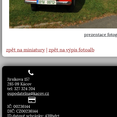
prezentace fotog
zpět na miniatury
|
zpět na výpis fotoalb
Jirsíkova 157
285 09 Kácov
tel: 327 324 204
oupodatelna@kacov.cz
IČ: 00236144
DIČ: CZ00236144
ID datové schránky: 439bdrt