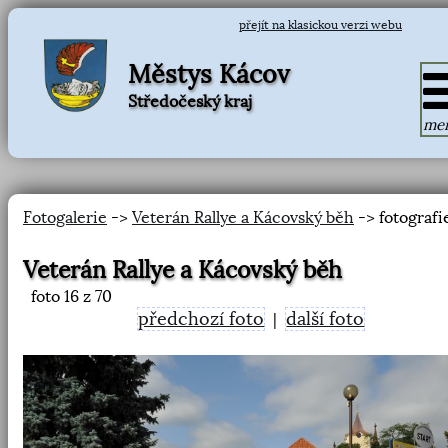
přejít na klasickou verzi webu
Městys Kácov
Středočeský kraj
me
Fotogalerie
->
Veterán Rallye a Kácovský běh
-> fotografi
Veterán Rallye a Kácovský běh
foto
16
z 70
předchozí foto
další foto
|