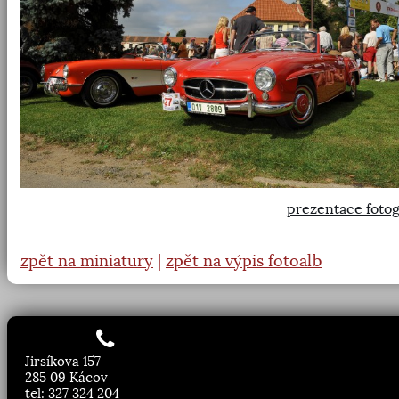
prezentace fotog
zpět na miniatury
|
zpět na výpis fotoalb
Jirsíkova 157
285 09 Kácov
tel: 327 324 204