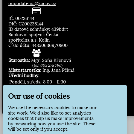
oupodatelna@kacov.cz
IČ: 00236144
DIČ: CZ00236144
ID datové schránky: 439bdrt
Bankovní spojení: Česká
spořitelna a.s. Kolín
Číslo účtu: 443506369/0800
Starostka:
Mgr. Soňa Křenová
(
tel: 603 278 796
)
Místostarostka:
Ing. Jana Pěkná
Úřední hodiny:
Pondělí, středa
8.00 - 11:30
13:00 - 16:30
Our use of cookies
Zasílání novinek:
We use the necessary cookies to make our
Přihlásit odběr
site work. We'd also like to set analytics
cookies that help us make improvements
by measuring how you use the site. These
will be set only if you accept.