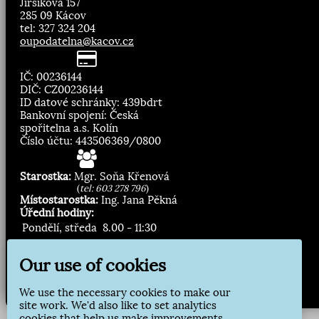
Jirsíkova 157
285 09 Kácov
tel: 327 324 204
oupodatelna@kacov.cz
IČ: 00236144
DIČ: CZ00236144
ID datové schránky: 439bdrt
Bankovní spojení: Česká
spořitelna a.s. Kolín
Číslo účtu: 443506369/0800
Starostka:
Mgr. Soňa Křenová
(
tel: 603 278 796
)
Místostarostka:
Ing. Jana Pěkná
Úřední hodiny:
Pondělí, středa
8.00 - 11:30
13:00 - 16:30
Our use of cookies
Zasílání novinek:
We use the necessary cookies to make our
Přihlásit odběr
site work. We'd also like to set analytics
cookies that help us make improvements