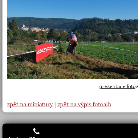
prezentace fotog
zpět na miniatury
|
zpět na výpis fotoalb