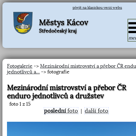
přejít na klasickou verzi webu
Městys Kácov
Středočeský kraj
me
Fotogalerie
->
Mezinárodní mistrovství a přebor ČR end
jednotlivců a...
-> fotografie
Mezinárodní mistrovství a přebor ČR
enduro jednotlivců a družstev
foto
1
z 15
poslední
foto
další foto
|