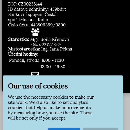
DIČ: CZ00236144
ID datové schránky: 439bdrt
Bankovní spojení: Česká
spořitelna a.s. Kolín
Číslo účtu: 443506369/0800
Starostka:
Mgr. Soňa Křenová
(
tel: 603 278 796
)
Místostarostka:
Ing. Jana Pěkná
Úřední hodiny:
Pondělí, středa
8.00 - 11:30
13:00 - 16:30
Zasílání novinek:
Our use of cookies
Přihlásit odběr
We use the necessary cookies to make our
site work. We'd also like to set analytics
cookies that help us make improvements
by measuring how you use the site. These
will be set only if you accept.