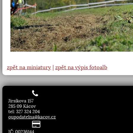
zpět na miniatury
|
zpět na výpis fotoalb
Jirsíkova 157
285 09 Kácov
tel: 327 324 204
oupodatelna@kacov.cz
IČ: 00236144