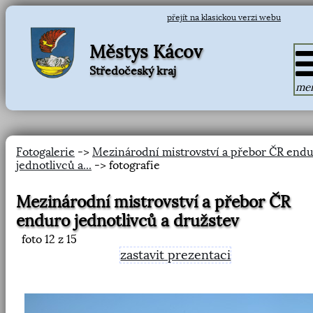
přejít na klasickou verzi webu
Městys Kácov
Středočeský kraj
me
Fotogalerie
->
Mezinárodní mistrovství a přebor ČR end
jednotlivců a...
-> fotografie
Mezinárodní mistrovství a přebor ČR
enduro jednotlivců a družstev
foto
12
z 15
zastavit prezentaci