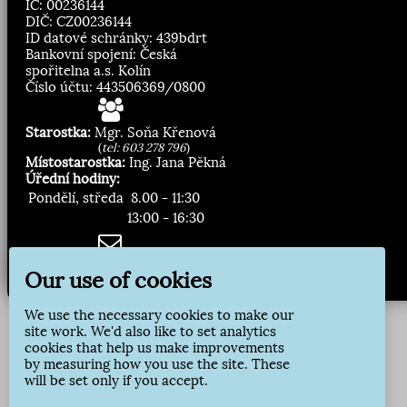
IČ: 00236144
DIČ: CZ00236144
ID datové schránky: 439bdrt
Bankovní spojení: Česká
spořitelna a.s. Kolín
Číslo účtu: 443506369/0800
Starostka:
Mgr. Soňa Křenová
(
tel: 603 278 796
)
Místostarostka:
Ing. Jana Pěkná
Úřední hodiny:
Pondělí, středa
8.00 - 11:30
13:00 - 16:30
Zasílání novinek:
Our use of cookies
Přihlásit odběr
We use the necessary cookies to make our
site work. We'd also like to set analytics
cookies that help us make improvements
by measuring how you use the site. These
will be set only if you accept.