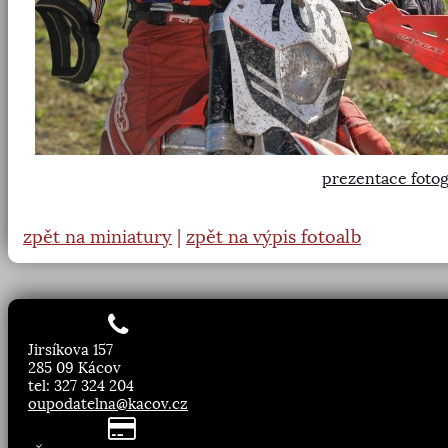
prezentace fotog
zpět na miniatury
|
zpět na výpis fotoalb
Jirsíkova 157
285 09 Kácov
tel: 327 324 204
oupodatelna@kacov.cz