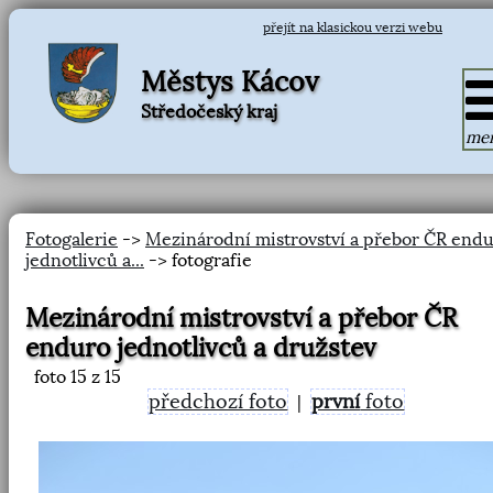
přejít na klasickou verzi webu
Městys Kácov
Středočeský kraj
me
Fotogalerie
->
Mezinárodní mistrovství a přebor ČR end
jednotlivců a...
-> fotografie
Mezinárodní mistrovství a přebor ČR
enduro jednotlivců a družstev
foto
15
z 15
předchozí foto
první
foto
|