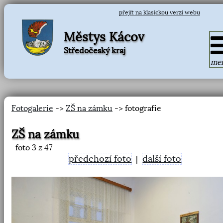
přejít na klasickou verzi webu
Městys Kácov
Středočeský kraj
me
Fotogalerie
->
ZŠ na zámku
-> fotografie
ZŠ na zámku
foto
3
z 47
předchozí foto
další foto
|