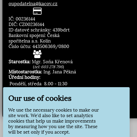
oupodatelna@kacov.cz
IČ: 00236144
DIČ: CZ00236144
ID datové schránky: 439bdrt
Bankovní spojení: Česká
spořitelna a.s. Kolín
Číslo účtu: 443506369/0800
Starostka:
Mgr. Soňa Křenová
(
tel: 603 278 796
)
Místostarostka:
Ing. Jana Pěkná
Úřední hodiny:
Pondělí, středa
8.00 - 11:30
13:00 - 16:30
Our use of cookies
Zasílání novinek:
We use the necessary cookies to make our
Přihlásit odběr
site work. We'd also like to set analytics
cookies that help us make improvements
by measuring how you use the site. These
will be set only if you accept.