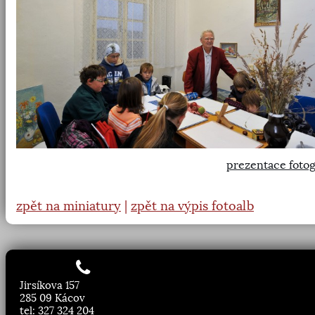
prezentace fotog
zpět na miniatury
|
zpět na výpis fotoalb
Jirsíkova 157
285 09 Kácov
tel: 327 324 204