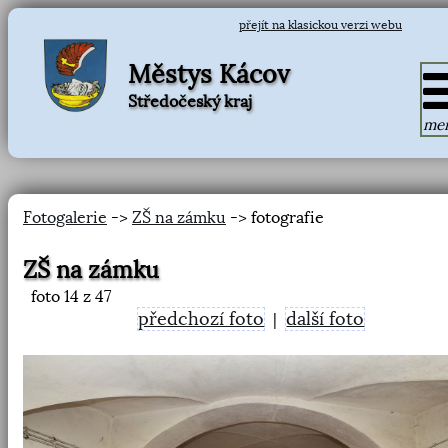
přejít na klasickou verzi webu
Městys Kácov
Středočeský kraj
me
Fotogalerie
->
ZŠ na zámku
-> fotografie
ZŠ na zámku
foto
14
z 47
předchozí foto
další foto
|