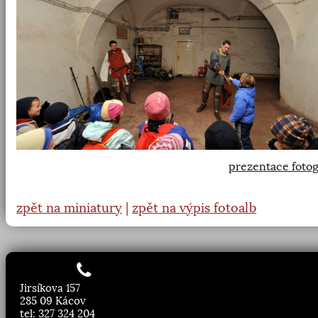
prezentace fotog
zpět na miniatury
|
zpět na výpis fotoalb
Jirsíkova 157
285 09 Kácov
tel: 327 324 204