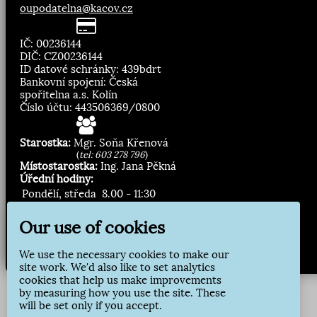
oupodatelna@kacov.cz
IČ: 00236144
DIČ: CZ00236144
ID datové schránky: 439bdrt
Bankovní spojení: Česká
spořitelna a.s. Kolín
Číslo účtu: 443506369/0800
Starostka:
Mgr. Soňa Křenová
(
tel: 603 278 796
)
Místostarostka:
Ing. Jana Pěkná
Úřední hodiny:
Pondělí, středa
8.00 - 11:30
13:00 - 16:30
Our use of cookies
Zasílání novinek:
We use the necessary cookies to make our
Přihlásit odběr
site work. We'd also like to set analytics
cookies that help us make improvements
by measuring how you use the site. These
will be set only if you accept.