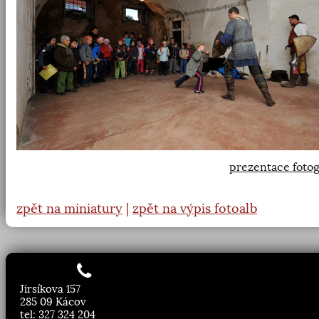
prezentace fotog
zpět na miniatury
|
zpět na výpis fotoalb
Jirsíkova 157
285 09 Kácov
tel: 327 324 204