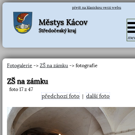
přejít na klasickou verzi webu
Městys Kácov
Středočeský kraj
me
Fotogalerie
->
ZŠ na zámku
-> fotografie
ZŠ na zámku
foto
17
z 47
předchozí foto
další foto
|