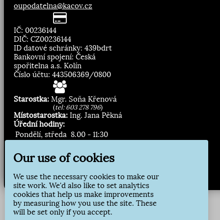
oupodatelna@kacov.cz
IČ: 00236144
DIČ: CZ00236144
ID datové schránky: 439bdrt
Bankovní spojení: Česká
spořitelna a.s. Kolín
Číslo účtu: 443506369/0800
Starostka:
Mgr. Soňa Křenová
(
tel: 603 278 796
)
Místostarostka:
Ing. Jana Pěkná
Úřední hodiny:
Pondělí, středa
8.00 - 11:30
13:00 - 16:30
Our use of cookies
Zasílání novinek:
We use the necessary cookies to make our
Přihlásit odběr
site work. We'd also like to set analytics
cookies that help us make improvements
by measuring how you use the site. These
will be set only if you accept.