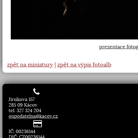
prezentace fotog
zpět na miniatury
|
zpět na výpis fotoalb
Jirsíkova 157
285 09 Kácov
tel: 327 324 204
oupodatelna@kacov.cz
IČ: 00236144
DIČ: CZ00236144