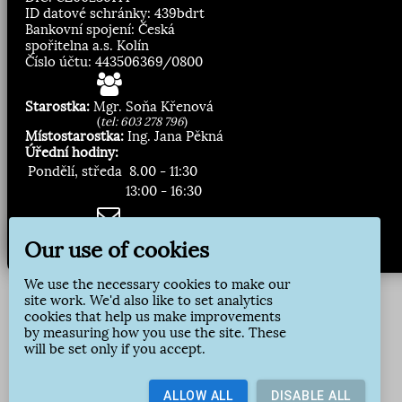
ID datové schránky: 439bdrt
Bankovní spojení: Česká
spořitelna a.s. Kolín
Číslo účtu: 443506369/0800
Starostka:
Mgr. Soňa Křenová
(
tel: 603 278 796
)
Místostarostka:
Ing. Jana Pěkná
Úřední hodiny:
Pondělí, středa
8.00 - 11:30
13:00 - 16:30
Zasílání novinek:
Our use of cookies
Přihlásit odběr
We use the necessary cookies to make our
site work. We'd also like to set analytics
cookies that help us make improvements
by measuring how you use the site. These
will be set only if you accept.
ALLOW ALL
DISABLE ALL