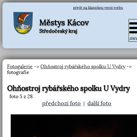
přejít na klasickou verzi webu
Městys Kácov
Středočeský kraj
me
Fotogalerie
->
Ohňostroj rybářského spolku U Vydry
->
fotografie
Ohňostroj rybářského spolku U Vydry
foto
5
z 28
předchozí foto
další foto
|