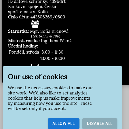
ID datové schránky: 439bdrt
Bankovní spojení: Česká
spořitelna a.s. Kolín
Číslo účtu: 443506369/0800
Starostka:
Mgr. Soňa Křenová
(
tel: 603 278 796
)
Místostarostka:
Ing. Jana Pěkná
Úřední hodiny:
Pondělí, středa
8.00 - 11:30
13:00 - 16:30
Zasílání novinek:
Our use of cookies
Přihlásit odběr
We use the necessary cookies to make our
site work. We'd also like to set analytics
cookies that help us make improvements
by measuring how you use the site. These
will be set only if you accept.
ALLOW ALL
DISABLE ALL