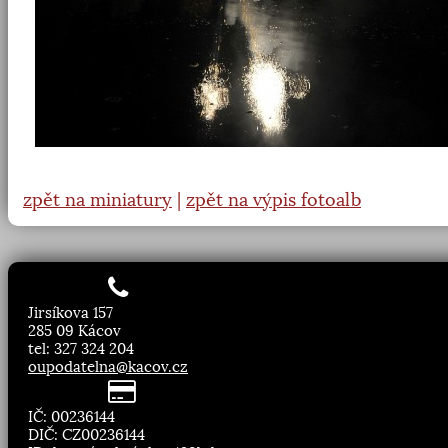
zpět na miniatury
|
zpět na výpis fotoalb
Jirsíkova 157
285 09 Kácov
tel: 327 324 204
oupodatelna@kacov.cz
IČ: 00236144
DIČ: CZ00236144