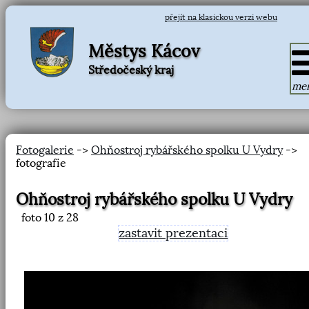
přejít na klasickou verzi webu
Městys Kácov
Středočeský kraj
me
Fotogalerie
->
Ohňostroj rybářského spolku U Vydry
->
fotografie
Ohňostroj rybářského spolku U Vydry
foto
10
z 28
zastavit prezentaci