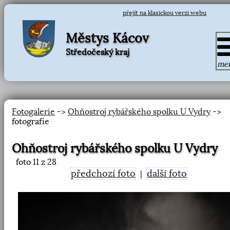
přejít na klasickou verzi webu
Městys Kácov
Středočeský kraj
me
Fotogalerie
->
Ohňostroj rybářského spolku U Vydry
->
fotografie
Ohňostroj rybářského spolku U Vydry
foto
11
z 28
předchozí foto
další foto
|