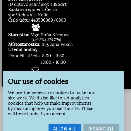
ID datové schránky: 439bdrt
Bankovní spojení: Česká
spořitelna a.s. Kolín
Číslo účtu: 443506369/0800
Starostka:
Mgr. Soňa Křenová
(
tel: 603 278 796
)
Místostarostka:
Ing. Jana Pěkná
Úřední hodiny:
Pondělí, středa
8.00 - 11:30
13:00 - 16:30
Zasílání novinek:
Our use of cookies
Přihlásit odběr
We use the necessary cookies to make our
site work. We'd also like to set analytics
cookies that help us make improvements
by measuring how you use the site. These
will be set only if you accept.
ALLOW ALL
DISABLE ALL