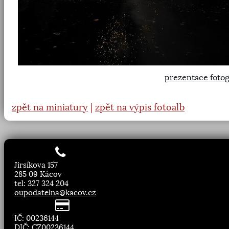
prezentace fotog
zpět na miniatury
|
zpět na výpis fotoalb
Jirsíkova 157
285 09 Kácov
tel: 327 324 204
oupodatelna@kacov.cz
IČ: 00236144
DIČ: CZ00236144