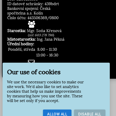
ID datové schránky: 439bdrt
Bankovní spojení: Česká
spořitelna a.s. Kolín
Číslo účtu: 443506369/0800
Starostka:
Mgr. Soňa Křenová
(
tel: 603 278 796
)
Místostarostka:
Ing. Jana Pěkná
Úřední hodiny:
Pondělí, středa
8.00 - 11:30
13:00 - 16:30
Zasílání novinek:
Our use of cookies
Přihlásit odběr
We use the necessary cookies to make our
site work. We'd also like to set analytics
cookies that help us make improvements
by measuring how you use the site. These
will be set only if you accept.
ALLOW ALL
DISABLE ALL