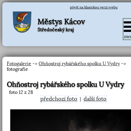
přejít na klasickou verzi webu
Městys Kácov
Středočeský kraj
me
Fotogalerie
->
Ohňostroj rybářského spolku U Vydry
->
fotografie
Ohňostroj rybářského spolku U Vydry
foto
12
z 28
předchozí foto
další foto
|