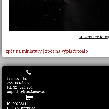
prezentace fotog
zpět na miniatury
|
zpět na výpis fotoalb
Jirsíkova 157
285 09 Kácov
tel: 327 324 204
oupodatelna@kacov.cz
IČ: 00236144
DIČ: CZ00236144