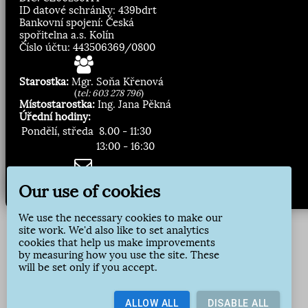
ID datové schránky: 439bdrt
Bankovní spojení: Česká
spořitelna a.s. Kolín
Číslo účtu: 443506369/0800
Starostka:
Mgr. Soňa Křenová
(
tel: 603 278 796
)
Místostarostka:
Ing. Jana Pěkná
Úřední hodiny:
Pondělí, středa
8.00 - 11:30
13:00 - 16:30
Zasílání novinek:
Our use of cookies
Přihlásit odběr
We use the necessary cookies to make our
site work. We'd also like to set analytics
cookies that help us make improvements
by measuring how you use the site. These
will be set only if you accept.
ALLOW ALL
DISABLE ALL