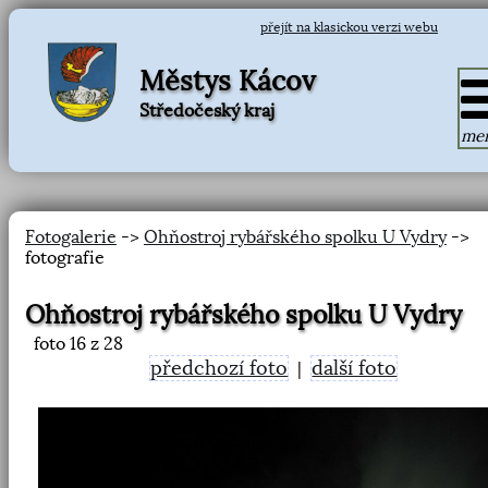
přejít na klasickou verzi webu
Městys Kácov
Středočeský kraj
me
Fotogalerie
->
Ohňostroj rybářského spolku U Vydry
->
fotografie
Ohňostroj rybářského spolku U Vydry
foto
16
z 28
předchozí foto
další foto
|