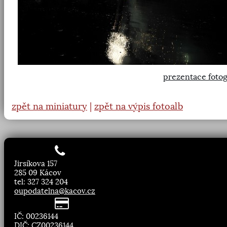
prezentace fotog
zpět na miniatury
|
zpět na výpis fotoalb
Jirsíkova 157
285 09 Kácov
tel: 327 324 204
oupodatelna@kacov.cz
IČ: 00236144
DIČ: CZ00236144