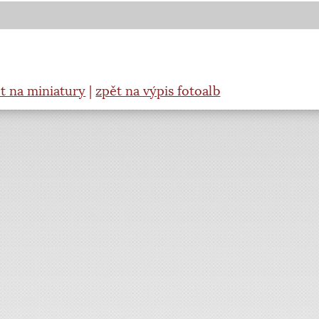
t na miniatury
|
zpět na výpis fotoalb