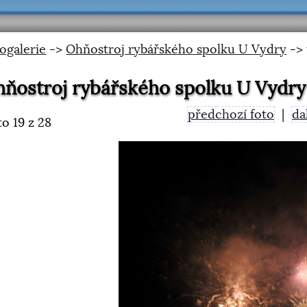
ogalerie
->
Ohňostroj rybářského spolku U Vydry
-> 
ňostroj rybářského spolku U Vydry
předchozí foto
|
da
to
19
z 28