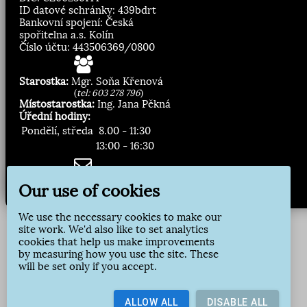
ID datové schránky: 439bdrt
Bankovní spojení: Česká
spořitelna a.s. Kolín
Číslo účtu: 443506369/0800
Starostka:
Mgr. Soňa Křenová
(
tel: 603 278 796
)
Místostarostka:
Ing. Jana Pěkná
Úřední hodiny:
Pondělí, středa
8.00 - 11:30
13:00 - 16:30
Zasílání novinek:
Our use of cookies
Přihlásit odběr
We use the necessary cookies to make our
site work. We'd also like to set analytics
cookies that help us make improvements
by measuring how you use the site. These
will be set only if you accept.
ALLOW ALL
DISABLE ALL