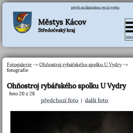
přejít na klasickou verzi webu
Městys Kácov
Středočeský kraj
me
Fotogalerie
->
Ohňostroj rybářského spolku U Vydry
->
fotografie
Ohňostroj rybářského spolku U Vydry
foto
20
z 28
předchozí foto
další foto
|