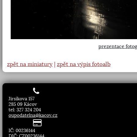
prezentace fotog
zpět na miniatury
|
zpět na výpis fotoalb
Jirsíkova 157
285 09 Kácov
tel: 327 324 204
oupodatelna@kacov.cz
IČ: 00236144
DIČ: CZ00236144