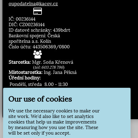
oupodatelna@kacov.cz
IČ: 00236144
DIČ: CZ00236144
ID datové schránky: 439bdrt
Bankovní spojení: Česká
spořitelna a.s. Kolín
Číslo účtu: 443506369/0800
Starostka:
Mgr. Soňa Křenová
(
tel: 603 278 796
)
Místostarostka:
Ing. Jana Pěkná
Úřední hodiny:
Pondělí, středa
8.00 - 11:30
13:00 - 16:30
Our use of cookies
Zasílání novinek:
We use the necessary cookies to make our
Přihlásit odběr
site work. We'd also like to set analytics
cookies that help us make improvements
by measuring how you use the site. These
will be set only if you accept.