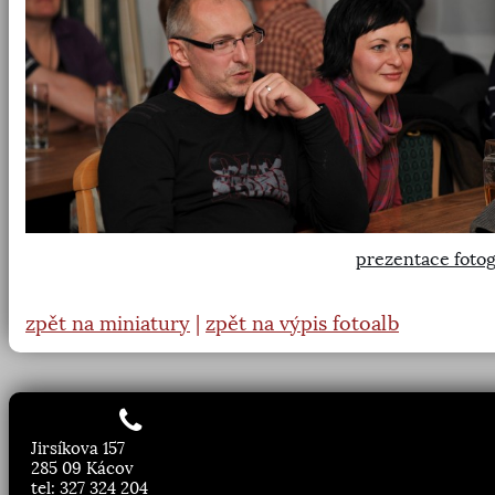
prezentace fotog
zpět na miniatury
|
zpět na výpis fotoalb
Jirsíkova 157
285 09 Kácov
tel: 327 324 204