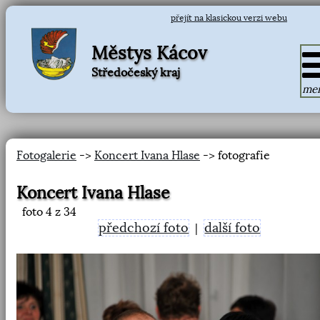
přejít na klasickou verzi webu
Městys Kácov
Středočeský kraj
me
Fotogalerie
->
Koncert Ivana Hlase
-> fotografie
Koncert Ivana Hlase
foto
4
z 34
předchozí foto
další foto
|